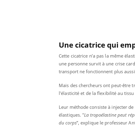
Une cicatrice qui e
Cette cicatrice n’a pas la même élas
une personne survit à une crise car
transport ne fonctionnent plus auss
Mais des chercheurs ont peut-être t
l'élasticité et de la flexibilité au ti
Leur méthode consiste à injecter de
 Mains :
Carence en fer : comprendre pour
Ins
Youtube
You
Youtube
Youtube
prévenir
osa
élastiques. "
La tropoélastine peut répa
du corps
”, explique le professeur A
aciles à aborder...
Fatigue, irritabilité, brouillard mental ou
En 2
poser des
même alopécie… Les symptômes de la
rest