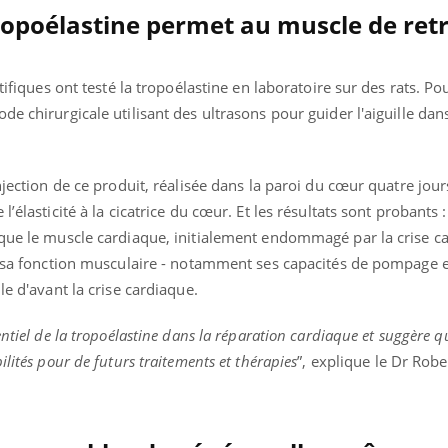
ients comme parfois chez les soignants.
soleil, activités en plein
opoélastine permet au muscle de ret
sont ...
tifiques ont testé la tropoélastine en laboratoire sur des rats. Pour
e chirurgicale utilisant des ultrasons pour guider l'aiguille dans
njection de ce produit, réalisée dans la paroi du cœur quatre jour
’élasticité à la cicatrice du cœur. Et les résultats sont probants 
 que le muscle cardiaque, initialement endommagé par la crise c
x, sa fonction musculaire - notamment ses capacités de pompage e
le d'avant la crise cardiaque.
ntiel de la tropoélastine dans la réparation cardiaque et suggère q
lités pour de futurs traitements et thérapies
”, explique le Dr Rob