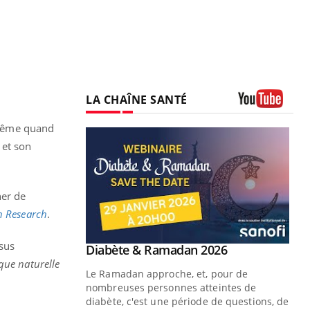
LA CHAÎNE SANTÉ
Youtube
, même quand
 et son
ner de
n Research
.
ssus
Youtube
 Mains : se
Diabète & Ramadan 2026
Youtube
outube
ique naturelle
Le Ramadan approche, et, pour de
 un tout nouveau
nombreuses personnes atteintes de
plage, piscine,
diabète, c'est une période de questions, de