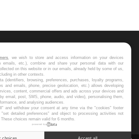
ER
tners
, we wish to store and access information on your devices
in emails, etc.), combine and share your personal data with our
s les semaines les meilleures
ollected on this website or in our emails, already held by some of us,
ncluding in other contexts.
ta (identifiers, browsing, preferences, purchases, loyalty programs,
es and emails, phone, precise geolocation, etc.) allows developing
ervices, content, commercial offers and ads across your devices and
 by email, post, SMS, phone, audio, and video), personalising them,
RE
rformance, and analysing audiences.
l" and withdraw your consent at any time via the "cookies" footer
"set detailed preferences" and object to processing activities not
. These choices remain valid for 6 months.
powered by
r choices
Accept all