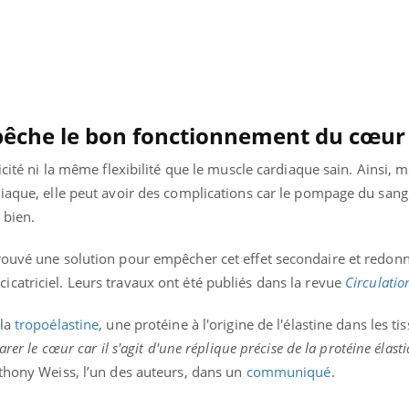
mpêche le bon fonctionnement du cœur
ticité ni la même flexibilité que le muscle cardiaque sain. Ainsi
diaque, elle peut avoir des complications car le pompage du sang
i bien.
rouvé une solution pour empêcher cet effet secondaire et redon
ssu cicatriciel. Leurs travaux ont été publiés dans la revue
Circulatio
 la
tropoélastine
, une protéine à l'origine de l'élastine dans les ti
uline & Charge mentale : et si on
Eczéma Chronique des
tube
Youtube
Youtube
Y
it en parler??
préparer pour l’été !
rer le cœur car il s'agit d'une réplique précise de la protéine élast
nthony Weiss, l’un des auteurs, dans un
communiqué
.
026, l'insuline dans le diabète de type 2
L'été arrive… et avec lui,
e entourée d'idées reçues chez les
rythme de vie ! Vacances, 