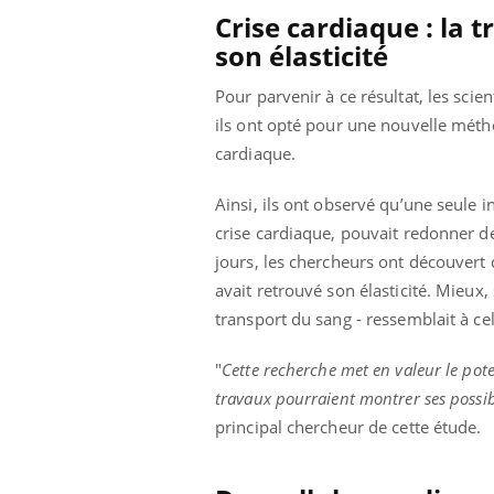
'un proche c'est
carence en fer sont multiples ce qui la rend
pat
Crise cardiaque : la
tr
...
son élasticité
Pour parvenir à ce résultat, les scien
ils ont opté pour une nouvelle méthod
cardiaque.
Ainsi, ils ont observé qu’une seule i
crise cardiaque, pouvait redonner de l
jours, les chercheurs ont découvert
avait retrouvé son élasticité. Mieu
transport du sang - ressemblait à cel
"
Cette recherche met en valeur le pote
travaux pourraient montrer ses possibi
principal chercheur de cette étude.