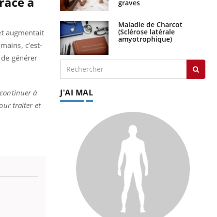
râce à
graves
Maladie de Charcot
(Sclérose latérale
 et augmentait
amyotrophique)
mains, c’est-
s de générer
J'AI MAL
continuer à
ur traiter et