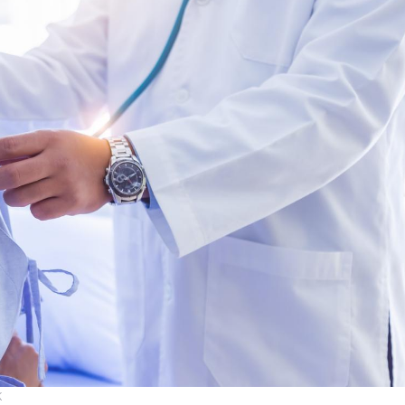
Mon enfant est-il trop
Comment
sensible ou simplement
pendant
très empathique ?
Bébés, jeunes enfants :
Hantavir
quelle trousse à
détecté 
pharmacie pour les
en Fran
vacances ?
Syndrome métabolique :
Mortalit
quels sont les meilleurs
rapport 
exercices physiques ?
son tau
K