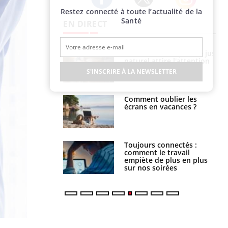
Restez connecté à toute l’actualité de la
Twitter
Facebook
Instagram
Santé
EN DIRECT
 éviter une otite
Grossesse à risque : ce jus
 les vacances ?
naturel attire l'attention
des chercheurs
S'INSCRIRE À LA NEWSLETTER
us : un cas
Comment oublier les
chez un touriste
écrans en vacances ?
ce
é infantile : un
Toujours connectés :
s’interroge sur
comment le travail
x élevé en France
empiète de plus en plus
sur nos soirées