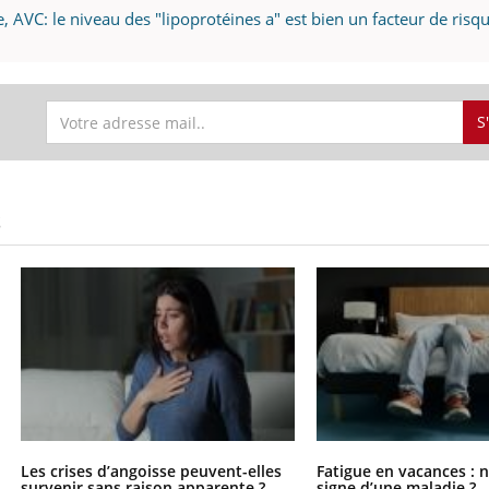
e, AVC: le niveau des "lipoprotéines a" est bien un facteur de risq
S
S
Les crises d’angoisse peuvent-elles
Fatigue en vacances : 
survenir sans raison apparente ?
signe d’une maladie ?