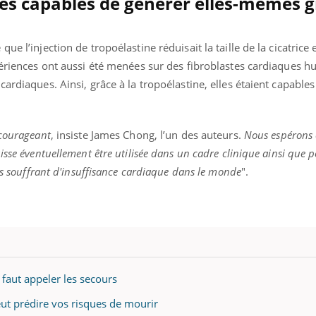
ues capables de générer elles-mêmes g
ue l’injection de tropoélastine réduisait la taille de la cicatrice
périences ont aussi été menées sur des fibroblastes cardiaques hu
ardiaques. Ainsi, grâce à la tropoélastine, elles étaient capable
ncourageant
, insiste James Chong, l’un des auteurs.
Nous espérons 
sse éventuellement être utilisée dans un cadre clinique ainsi que po
nts souffrant d'insuffisance cardiaque dans le monde
".
l faut appeler les secours
eut prédire vos risques de mourir