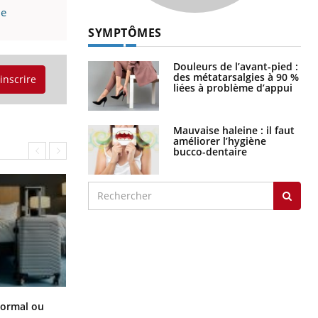
ue
SYMPTÔMES
Douleurs de l’avant-pied :
des métatarsalgies à 90 %
'inscrire
liées à problème d’appui
Mauvaise haleine : il faut
améliorer l’hygiène
bucco-dentaire
Et si les caries pouvaient bientôt
normal ou
disparaître sans plombage ?