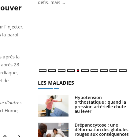
 air… Nos mains
défis, mais ...
rouver
Un
You
fac
pr
 l’injecter,
 la paroi
Un 
mut
san
num
s après la
: après 28
ardiaque,
t de
LES MALADIES
Hypotension
orthostatique : quand la
ue d'autres
pression artérielle chute
ert Hume,
au lever
Drépanocytose : une
déformation des globules
rouges aux conséquences