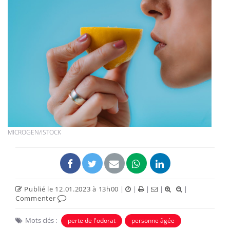
MICROGEN/ISTOCK
Publié le 12.01.2023 à 13h00
|
|
|
|
|
Commenter
Mots clés :
perte de l'odorat
personne âgée