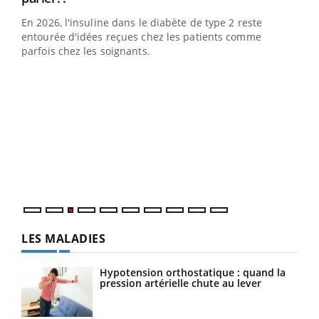
En 2026, l'insuline dans le diabète de type 2 reste
entourée d'idées reçues chez les patients comme
parfois chez les soignants.
Ecz
You
pour
L'ét
Vaca
Nos 
LES MALADIES
Hypotension orthostatique : quand la
pression artérielle chute au lever