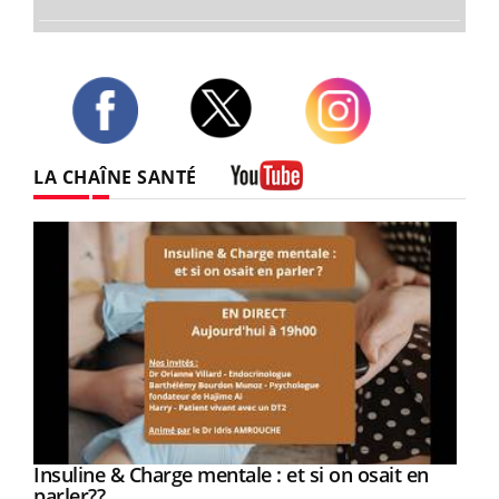
Twitter
Facebook
Instagram
LA CHAÎNE SANTÉ
Youtube
Youtube
Insuline & Charge mentale : et si on osait en
Youtube
Youtube
parler??