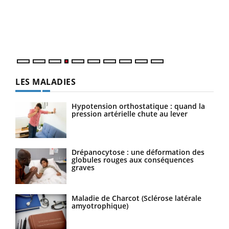
Le 
pers
ques
LES MALADIES
Hypotension orthostatique : quand la
pression artérielle chute au lever
Drépanocytose : une déformation des
globules rouges aux conséquences
graves
Maladie de Charcot (Sclérose latérale
amyotrophique)