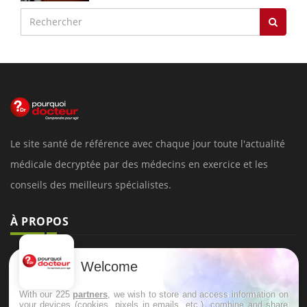
Le site santé de référence avec chaque jour toute l'actualité
médicale decryptée par des médecins en exercice et les
conseils des meilleurs spécialistes.
À PROPOS
Données personnelles et cookies
Welcome
Qui sommes-nous
With our 225
partners
, we wish to store and access information on
Conditions d'utilisation
your devices (cookies, pixels in emails, etc.), combine and share