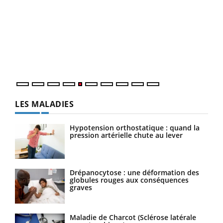
Un 
You
à l
Un é
mati
numé
LES MALADIES
Hypotension orthostatique : quand la
pression artérielle chute au lever
Drépanocytose : une déformation des
globules rouges aux conséquences
graves
Maladie de Charcot (Sclérose latérale