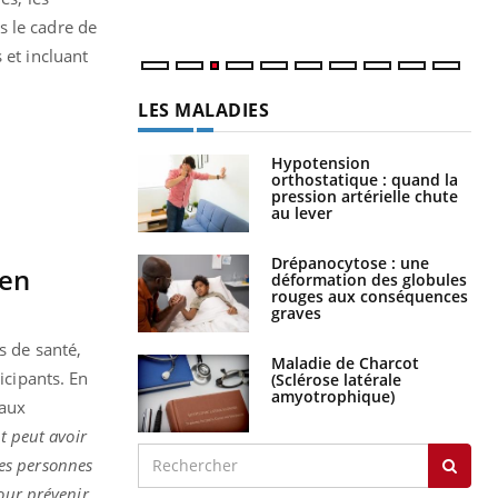
s le cadre de
 et incluant
LES MALADIES
Hypotension
orthostatique : quand la
pression artérielle chute
au lever
Drépanocytose : une
 en
déformation des globules
rouges aux conséquences
graves
s de santé,
Maladie de Charcot
icipants. En
(Sclérose latérale
amyotrophique)
eaux
t peut avoir
les personnes
our prévenir