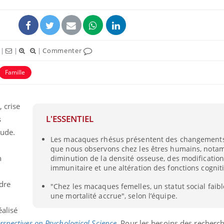
|
|
|
Commenter
Famille
éma Chronique des Mains :
Carence en fer : com
tube
Youtube
Youtube
Youtube
liquer ma maladie
prévenir
 crise
L'ESSENTIEL
s
 a des sujets qui sont faciles à aborder...
Fatigue, irritabilité, brou
tres non ! D'un côté, poser des
même alopécie… Les sym
tude.
Les macaques rhésus présentent des changements l
tions sur la maladie d'un proche c'est
carence en fer sont multi
que nous observons chez les êtres humains, not
rer ...
...
n
diminution de la densité osseuse, des modificatio
immunitaire et une altération des fonctions cogniti
dre
"Chez les macaques femelles, un statut social faibl
une mortalité accrue", selon l’équipe.
éalisé
rspectives on Psychological Science
. Pour les besoins des recherch