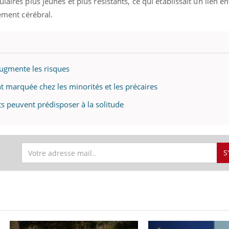
laires plus jeunes et plus résistants, ce qui établissait un lien en
sement cérébral.
augmente les risques
t marquée chez les minorités et les précaires
ts peuvent prédisposer à la solitude
S
S