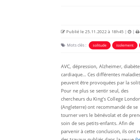
Publié le 25.11.2022 à 18h45
|
|
Mots clés :
solitude
isolement
Ecz
You
exp
AVC, dépression, Alzheimer, diabète,
cardiaque… Ces différentes maladie
Il y
d'au
peuvent être provoquées par la soli
ques
Pour ne plus se sentir seul, des
mont
chercheurs du King’s College Londo
(Angleterre) ont recommandé de se
tourner vers le bénévolat et de pren
soin de ses petits-enfants. Afin de
parvenir à cette conclusion, ils ont r
des travaux publiés dans la revue
Pe