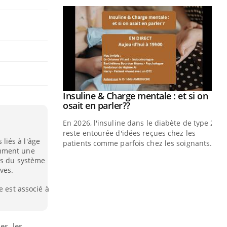
prendre pour
Insuline & Charge mentale : et si on
Youtube
Youtube
osait en parler??
illard mental ou
En 2026, l'insuline dans le diabète de type 2
ptômes de la
reste entourée d'idées reçues chez les
iés à l'âge
ples ce qui la rend
patients comme parfois chez les soignants.
amment une
ns du système
Ec
You
ves.
pré
e est associé à
L'é
ryt
sol
sont
es, les