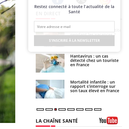
Restez connecté à toute l’actualité de la
Twitter
Facebook
Instagram
Santé
EN DIRECT
nt est-il trop
Comment éviter une otite
e ou simplement
pendant les vacances ?
pathique ?
S'INSCRIRE À LA NEWSLETTER
eunes enfants :
Hantavirus : un cas
rousse à
détecté chez un touriste
ie pour les
en France
s ?
e métabolique :
Mortalité infantile : un
nt les meilleurs
rapport s’interroge sur
s physiques ?
son taux élevé en France
LA CHAÎNE SANTÉ
Youtube