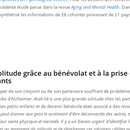
écédente étude parue dans la revue
Aging and Mental Health
. Dan
t synthétisé les informations de 28 cohortes provenant de 21 pays
litude grâce au bénévolat et à la prise
ants
occuper de son conjoint ou de son partenaire souffrant de problème
ie d'Alzheimer, était lié à une plus grande solitude chez les part
ses petits-enfants et de devenir bénévole était associé à des niv
 peut donner aux gens le sentiment d'être déconnectés des autres, e
 leur santé physique et mentale. Il y a un besoin urgent d'identifier 
es au sentiment de solitude et de développer ces solutions ciblées p