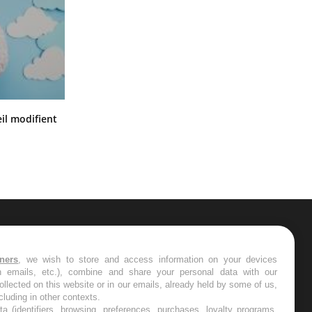
Mon enfant est-il trop sensible ou
il modifient
simplement très empathique ?
ER
tners
, we wish to store and access information on your devices
in emails, etc.), combine and share your personal data with our
s les semaines les meilleures
ollected on this website or in our emails, already held by some of us,
ncluding in other contexts.
ta (identifiers, browsing, preferences, purchases, loyalty programs,