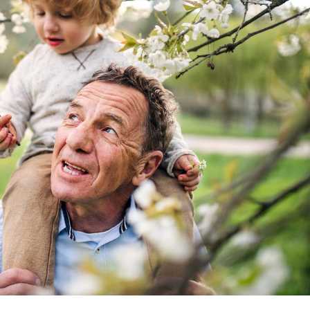
Et si les caries pouvaient
Mon enfa
bientôt disparaître sans
sensibl
plombage ?
très em
Éclipse solaire du 12 août
Bébés, j
: “Des verres adaptés,
quelle t
c'est indispensable pour
pharmac
la santé des yeux”
vacance
Les troubles du sommeil
Syndrom
modifient votre cerveau !
quels so
exercice