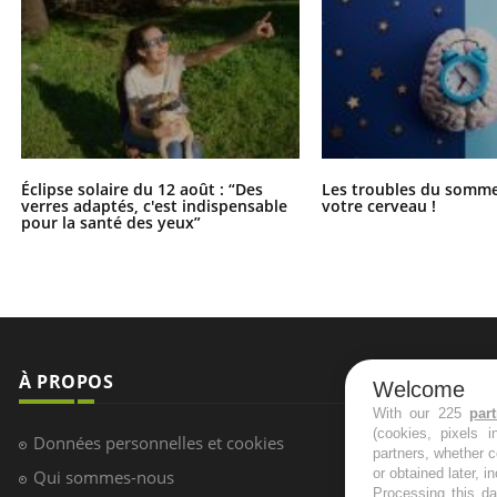
Éclipse solaire du 12 août : “Des
Les troubles du somme
verres adaptés, c'est indispensable
votre cerveau !
pour la santé des yeux”
À PROPOS
NEWSLETT
Welcome
With our 225
par
(cookies, pixels 
Recevez toute
Données personnelles et cookies
partners, whether c
infos santé
or obtained later, i
Qui sommes-nous
Processing this da