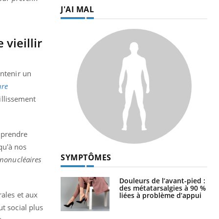
J'AI MAL
vieillir
intenir un
ure
eillissement
mprendre
qu'à nos
SYMPTÔMES
ononucléaires
Douleurs de l’avant-pied :
des métatarsalgies à 90 %
rales et aux
liées à problème d’appui
t social plus