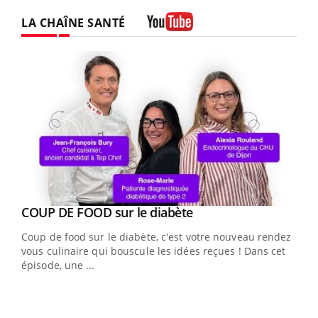
LA CHAÎNE SANTÉ
Youtube
Youtube
COUP DE FOOD sur le diabète
Youtube
Coup de food sur le diabète, c'est votre nouveau rendez-
vous culinaire qui bouscule les idées reçues ! Dans cet
épisode, une ...