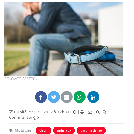
SOLOVYOVA/ISTOCK
Publié le 10.12.2022 à 12h30
|
|
|
|
|
Commenter
Mots clés :
deuil
animaux
traumatisme