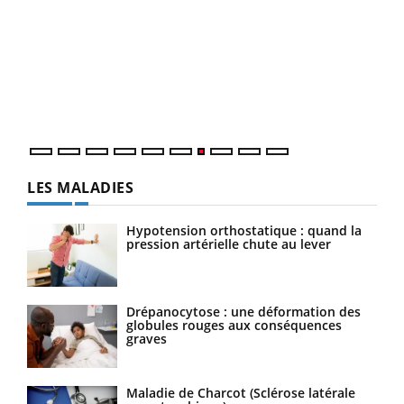
Yout
Quand l’entreprise mise sur le bien être global
Ecz
Youtube
You
(3/3
"Les rendez-vous de la santé et de la qualité de vie au
Dans
travail" de Pourquoi Docteur reçoivent Régis Blugeon,
vous
DRH et directeur ...
quot
LES MALADIES
Hypotension orthostatique : quand la
pression artérielle chute au lever
Drépanocytose : une déformation des
globules rouges aux conséquences
graves
Maladie de Charcot (Sclérose latérale