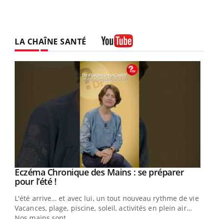
LA CHAÎNE SANTÉ
Youtube
Eczéma Chronique des Mains : se préparer
Youtube
Youtube
pour l’été !
L'été arrive… et avec lui, un tout nouveau rythme de vie !
Vacances, plage, piscine, soleil, activités en plein air…
Nos mains sont ...