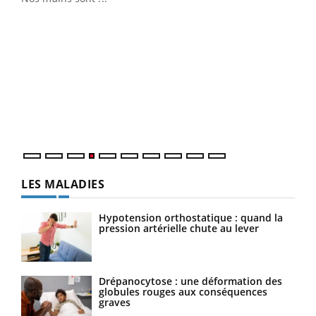
Youtube
Diabète & Ramadan 2026
Un 
Youtube
You
à l
Le Ramadan approche, et, pour de nombreuses
Un é
personnes atteintes de diabète, c'est une période de
mati
questions, de défis, mais ...
numé
LES MALADIES
Hypotension orthostatique : quand la
pression artérielle chute au lever
Drépanocytose : une déformation des
globules rouges aux conséquences
graves