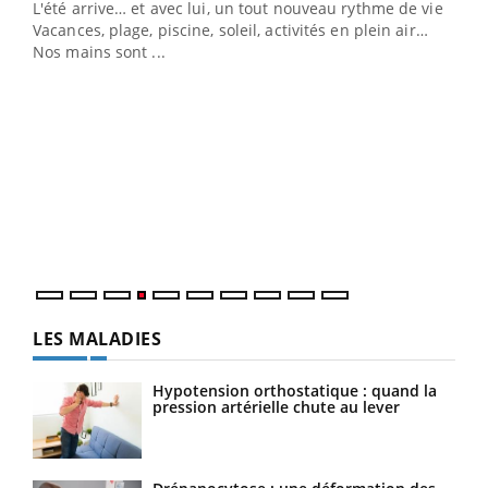
L'été arrive… et avec lui, un tout nouveau rythme de vie !
Vacances, plage, piscine, soleil, activités en plein air…
Nos mains sont ...
Youtube
Diabète & Ramadan 2026
Un 
Youtube
You
à l
Le Ramadan approche, et, pour de nombreuses
Un é
personnes atteintes de diabète, c'est une période de
mati
questions, de défis, mais ...
numé
LES MALADIES
Hypotension orthostatique : quand la
pression artérielle chute au lever