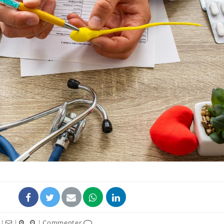
Grossesse et chaleur : ce
Mordue 
que dit la science
barracud
secouru
réflexe 
Le smartphone nuit-il à
Légionel
l'apprentissage de la
quelle e
lecture ?
contami
Mordue par une tique en
Allergie
vacances, elle reste dans
une nou
le coma pendant 42 jours
les réac
|
|
|
Commenter