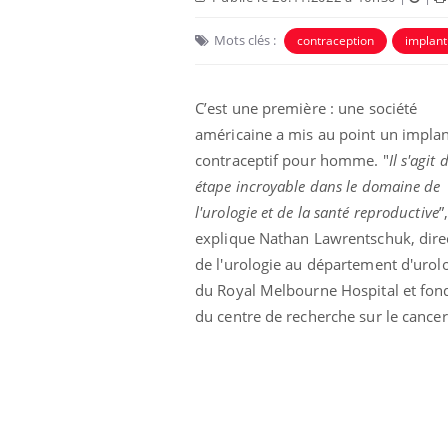
Mots clés :
contraception
implant
C’est une première : une société
américaine a mis au point un impla
contraceptif pour homme. "
Il s'agit 
étape incroyable dans le domaine de
Eczéma Chronique des Mains :
Car
Youtube
You
Youtube
expliquer ma maladie
pré
l'urologie et de la santé reproductive
”
explique Nathan Lawrentschuk, dire
Il y a des sujets qui sont faciles à aborder...
Fati
d'autres non ! D'un côté, poser des
mêm
de l'urologie au département d'urol
questions sur la maladie d'un proche c'est
care
du Royal Melbourne Hospital et fon
montrer ...
...
du centre de recherche sur le cancer