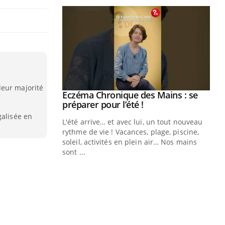
leur majorité
ale : et si on
Eczéma Chronique des Mains : se
Youtube
ube
Youtube
préparer pour l’été !
galisée en
e diabète de type 2
L'été arrive… et avec lui, un tout nouveau
çues chez les
rythme de vie ! Vacances, plage, piscine,
ez les soignants.
soleil, activités en plein air… Nos mains
sont ...
Di
You
Le 
nom
dia
défi