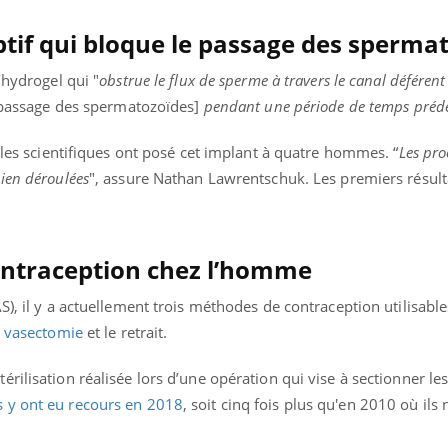
tif qui bloque le passage des sperma
’hydrogel qui "
obstrue le flux de sperme à travers le canal déféren
e passage des spermatozoïdes]
pendant une période de temps prédé
, les scientifiques ont posé cet implant à quatre hommes. “
Les pr
ien déroulées
", assure Nathan Lawrentschuk. Les premiers résult
ontraception chez l’homme
), il y a actuellement trois méthodes de contraception utilisabl
a
vasectomie
et le retrait.
stérilisation réalisée lors d’une opération qui vise à sectionner l
y ont eu recours en 2018
, soit cinq fois plus qu'en 2010 où ils 