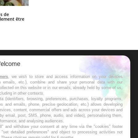
Grossesse et chaleur : ce que dit la
s de
science
alement être
elcome
ER
tners
, we wish to store and access information on your devices
in emails, etc.), combine and share your personal data with our
s les semaines les meilleures
ollected on this website or in our emails, already held by some of us,
ncluding in other contexts.
ta (identifiers, browsing, preferences, purchases, loyalty programs,
es and emails, phone, precise geolocation, etc.) allows developing
ervices, content, commercial offers and ads across your devices and
 by email, post, SMS, phone, audio, and video), personalising them,
RE
rformance, and analysing audiences.
l" and withdraw your consent at any time via the "cookies" footer
"set detailed preferences" and object to processing activities not
. These choices remain valid for 6 months.