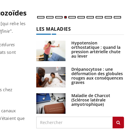
tozoïdes
t
[qui relie les
LES MALADIES
finie
".
Hypotension
océdures
orthostatique : quand la
pression artérielle chute
ats sont
au lever
Drépanocytose : une
déformation des globules
rouges aux conséquences
graves
es chez
Maladie de Charcot
(Sclérose latérale
amyotrophique)
es canaux
n’étaient que