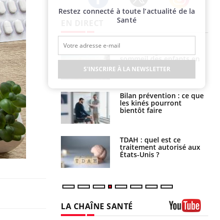
Restez connecté à toute l’actualité de la
Twitter
Facebook
Instagram
Santé
EN DIRECT
par un
Comment gérer le
a, une petite fille
sommeil des enfants en
e grâce à un
vacances ?
S'INSCRIRE À LA NEWSLETTER
essentiel
lose en Suisse :
Bilan prévention : ce que
st l’origine de la
les kinés pourront
nation ?
bientôt faire
s alimentaires :
TDAH : quel est ce
velle arme contre
traitement autorisé aux
tions sévères
États-Unis ?
LA CHAÎNE SANTÉ
Youtube