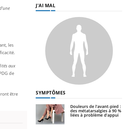
J'AI MAL
 d’une
nt, les
ficacité.
ités aux
 PDG de
SYMPTÔMES
ront être
Douleurs de l’avant-pied :
des métatarsalgies à 90 %
liées à problème d’appui