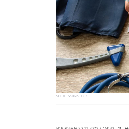
Fortes chaleurs :
pourquoi le risque de
noyade grimpe-t-il ?
Le Viagra pourrait-il
freiner la propagation du
cancer ?
Pourquoi manger moins
de protéines pourrait
finalement être bénéfique
SHIDLOVSKI/ISTOCK
Publié le 20.11.2022 à 16h30
|
|