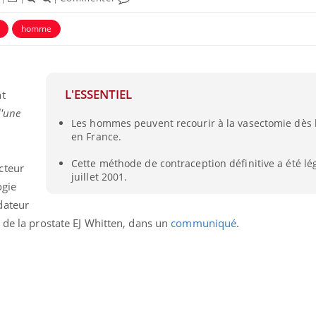
homme
L'ESSENTIEL
nt
d'une
Les hommes peuvent recourir à la vasectomie dès 
ence en fer : comprendre pour
Insuline & Charge ment
tube
Youtube
en France.
Youtube
Yout
venir
osait en parler??
,
Cette méthode de contraception définitive a été lé
cteur
gue, irritabilité, brouillard mental ou
En 2026, l'insuline dans l
juillet 2001.
e alopécie… Les symptômes de la
reste entourée d'idées re
ogie
nce en fer sont multiples ce qui la rend
patients comme parfois ch
dateur
 de la prostate EJ Whitten, dans un
communiqué
.