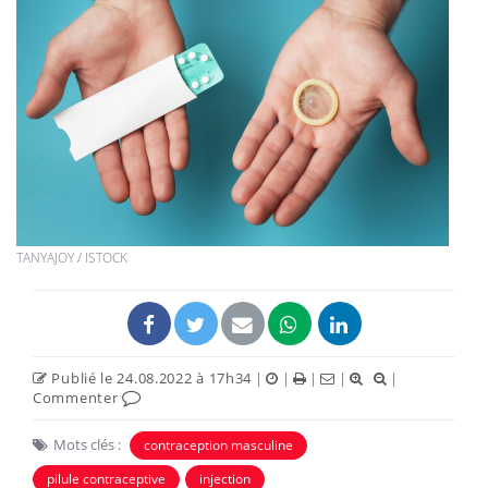
TANYAJOY / ISTOCK
Publié le 24.08.2022 à 17h34
|
|
|
|
|
Commenter
Mots clés :
contraception masculine
pilule contraceptive
injection