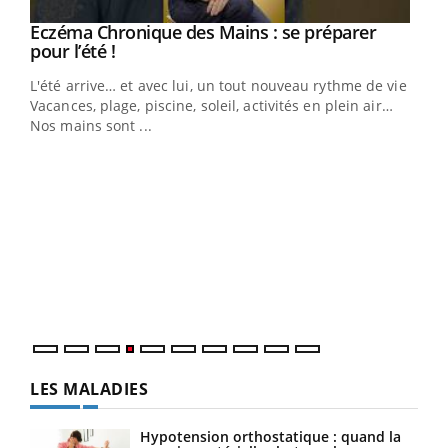
Eczéma Chronique des Mains : se préparer
Youtube
Youtube
pour l’été !
L'été arrive… et avec lui, un tout nouveau rythme de vie !
Vacances, plage, piscine, soleil, activités en plein air…
Nos mains sont ...
Dia
You
Le 
pers
ques
LES MALADIES
Hypotension orthostatique : quand la