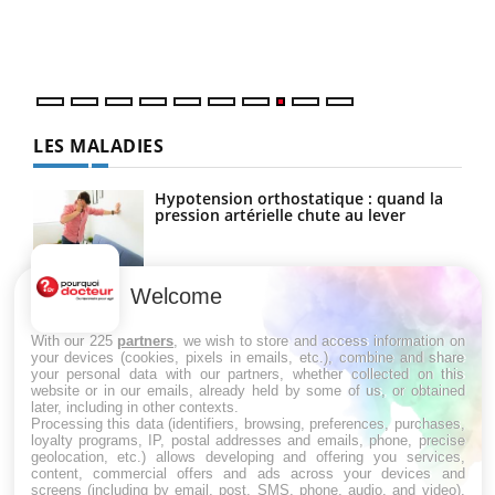
vous
quot
LES MALADIES
Hypotension orthostatique : quand la
pression artérielle chute au lever
Welcome
Drépanocytose : une déformation des
globules rouges aux conséquences
graves
With our 225
partners
, we wish to store and access information on
your devices (cookies, pixels in emails, etc.), combine and share
your personal data with our partners, whether collected on this
website or in our emails, already held by some of us, or obtained
Maladie de Charcot (Sclérose latérale
later, including in other contexts.
amyotrophique)
Processing this data (identifiers, browsing, preferences, purchases,
loyalty programs, IP, postal addresses and emails, phone, precise
geolocation, etc.) allows developing and offering you services,
content, commercial offers and ads across your devices and
screens (including by email, post, SMS, phone, audio, and video),