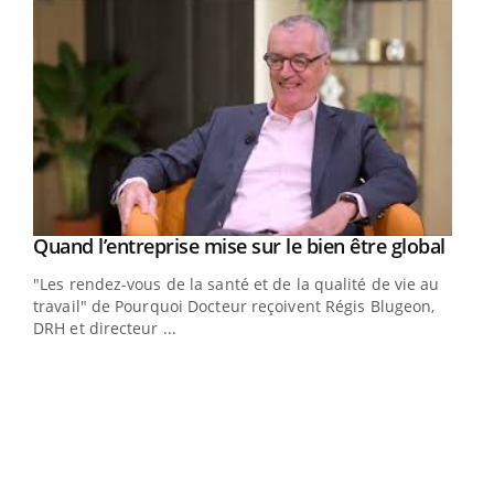
Yout
Quand l’entreprise mise sur le bien être global
Youtube
ndez-
"Les rendez-vous de la santé et de la qualité de vie au
cet
travail" de Pourquoi Docteur reçoivent Régis Blugeon,
DRH et directeur ...
Ecz
You
(3/3
Dans