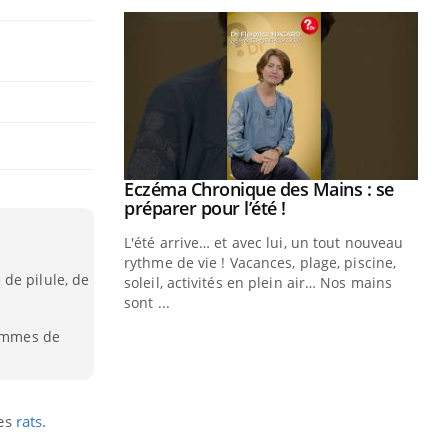
Eczéma Chronique des Mains : se
Youtube
Youtube
préparer pour l’été !
L'été arrive… et avec lui, un tout nouveau
rythme de vie ! Vacances, plage, piscine,
de pilule, de
soleil, activités en plein air… Nos mains
sont ...
Youtube
Diabète & Ramadan 2026
Un
Youtube
You
femmes de
fac
Le Ramadan approche, et, pour de
pr
nombreuses personnes atteintes de
Un 
diabète, c'est une période de questions, de
mut
défis, mais ...
des
rats
.
san