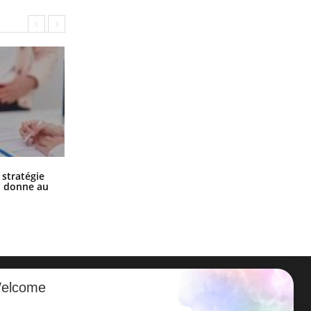
Chikungunya, dengue, West Nile :
 stratégie
que se passe-t-il dans le sud de la
a donne au
France ?
elcome
ER