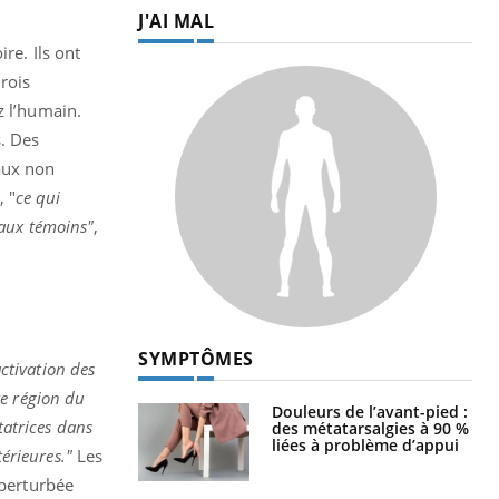
J'AI MAL
re. Ils ont
rois
 l’humain.
s. Des
maux non
, "
ce qui
maux témoins"
,
SYMPTÔMES
ctivation des
te région du
Douleurs de l’avant-pied :
tatrices dans
des métatarsalgies à 90 %
liées à problème d’appui
térieures."
Les
 perturbée