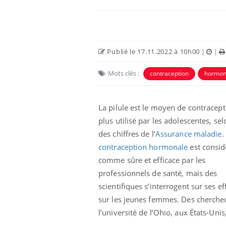
Publié le 17.11.2022 à 10h00
|
|
Mots clés :
contraception
hormo
 Mains :
Carence en fer : comprendre pour
Ins
Youtube
You
Youtube
Youtube
prévenir
osa
La pilule est le moyen de contracept
plus utilisé par les adolescentes, sel
aciles à aborder...
Fatigue, irritabilité, brouillard mental ou
En 2
poser des
même alopécie… Les symptômes de la
rest
des chiffres de l’
Assurance maladie
.
'un proche c'est
carence en fer sont multiples ce qui la rend
pat
contraception hormonale
est consid
...
comme sûre et efficace par les
professionnels de santé, mais des
scientifiques s’interrogent sur ses ef
sur les jeunes femmes. Des cherche
l’université de l’Ohio, aux États-Uni