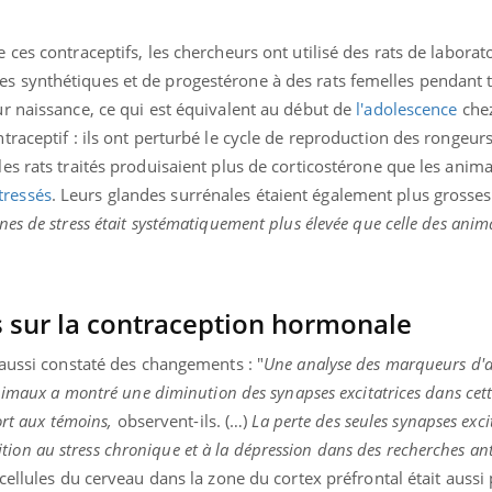
es contraceptifs, les chercheurs ont utilisé des rats de laboratoi
 synthétiques et de progestérone à des rats femelles pendant t
r naissance, ce qui est équivalent au début de
l'adolescence
chez
raceptif : ils ont perturbé le cycle de reproduction des rongeur
es rats traités produisaient plus de corticostérone que les ani
tressés
. Leurs glandes surrénales étaient également plus grosses
es de stress était systématiquement plus élevée que celle des ani
s sur la contraception hormonale
 aussi constaté des changements : "
Une analyse des marqueurs d'a
nimaux a montré une diminution des synapses excitatrices dans cet
ort aux témoins,
observent-ils. (…)
La perte des seules synapses exci
osition au stress chronique et à la dépression dans des recherches an
cellules du cerveau dans la zone du cortex préfrontal était aussi