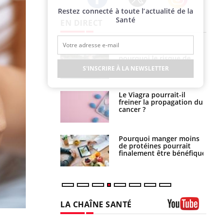
Restez connecté à toute l’actualité de la
Twitter
Facebook
Instagram
Santé
EN DIRECT
Fortes chaleurs :
Grossesse et chaleur : ce
pourquoi le risque de
que dit la science
noyade grimpe-t-il ?
S'INSCRIRE À LA NEWSLETTER
Le Viagra pourrait-il
Le smartphone nuit-il à
freiner la propagation du
l'apprentissage de la
cancer ?
lecture ?
Pourquoi manger moins
Mordue par une tique en
de protéines pourrait
vacances, elle reste dans
finalement être bénéfique
le coma pendant 42 jours
LA CHAÎNE SANTÉ
Youtube