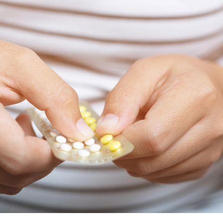
La sieste empêche-t-elle
de dormir la nuit ?
VIH : la fin du comprimé
tous les jours se profile-t-
elle enfin ?
Pourquoi votre ventre
gâche-t-il les premiers
jours de vos vacances ?