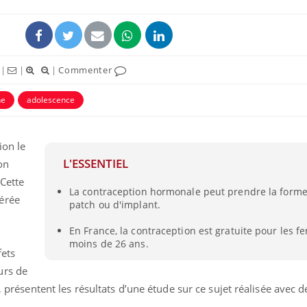
|
|
|
Commenter
ne
adolescence
uline & Charge mentale : et si on
tube
Youtube
it en parler??
ion le
L'ESSENTIEL
on
026, l'insuline dans le diabète de type 2
e entourée d'idées reçues chez les
 Cette
La contraception hormonale peut prendre la forme 
ients comme parfois chez les soignants.
érée
patch ou d'implant.
En France, la contraception est gratuite pour les 
moins de 26 ans.
fets
urs de
s, présentent les résultats d’une étude sur ce sujet réalisée avec 