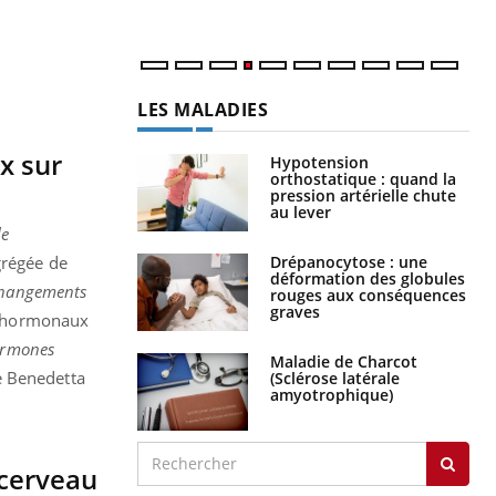
num
LES MALADIES
x sur
Hypotension
orthostatique : quand la
pression artérielle chute
au lever
le
Drépanocytose : une
grégée de
déformation des globules
 changements
rouges aux conséquences
graves
fs hormonaux
hormones
Maladie de Charcot
le Benedetta
(Sclérose latérale
amyotrophique)
 cerveau