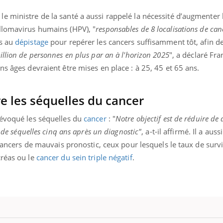
e ministre de la santé a aussi rappelé la nécessité d’augmenter
llomavirus humains (HPV), "
responsables de 8 localisations de can
ès au
dépistage
pour repérer les cancers suffisamment tôt, afin d
uline & Charge mentale : et si on
tube
llion de personnes en plus par an à l'horizon 2025
", a déclaré Fr
Youtube
it en parler??
ns âges devraient être mises en place : à 25, 45 et 65 ans.
026, l'insuline dans le diabète de type 2
e entourée d'idées reçues chez les
ients comme parfois chez les soignants.
re les séquelles du cancer
 évoqué les séquelles du
cancer
: "
Notre objectif est de réduire de 
t de séquelles cinq ans après un diagnostic"
, a-t-il affirmé. Il a aus
 cancers de mauvais pronostic, ceux pour lesquels le taux de survi
créas ou le
cancer du sein triple négatif
.