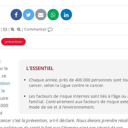
|
|
|
Commenter
prévention
t
L'ESSENTIEL
r le
, ce
Chaque année, près de 400.000 personnes sont to
Fortes chaleurs :
ntion
cancer, selon la Ligue contre le cancer.
pourquoi le risque de
noyade grimpe-t-il ?
 le
Les facteurs de risque internes sont liés à l’âge ou 
duire
familial. Contrairement aux facteurs de risque exte
.000
mode de vie et à l’environnement.
Le Viagra pourrait-il
freiner la propagation du
té
cancer ?
cancer c'est la prévention,
a-t-il déclaré.
Nous devons prendre résol
os politiques de santé le fait que l'Homme n'est pas séparé de son