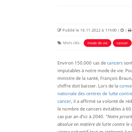
Publié le 16.11.2022 à 11h00
|
|
Mots clés :
mode de vie
cancer
Environ 150.000 cas de
cancers
son
imputables à notre mode de vie. Pou
ministre de la santé, François Braun
unya, dengue,
La sieste empêche-t-elle
chiffre doit baisser. Lors de la
conve
e : que se passe-
de dormir la nuit ?
 le sud de la
nationale des centres de lutte contre
cancer
, il a affirmé sa volonté de ré
le nombre de cancers évitables à 60
icaments GLP-1
VIH : la fin du comprimé
-ils aussi les os
tous les jours se profile-t-
cas par an d’ici à 2040. "
Notre priori
elle enfin ?
absolue en matière de lutte contre le 
virage préventif tout en intégrant à n