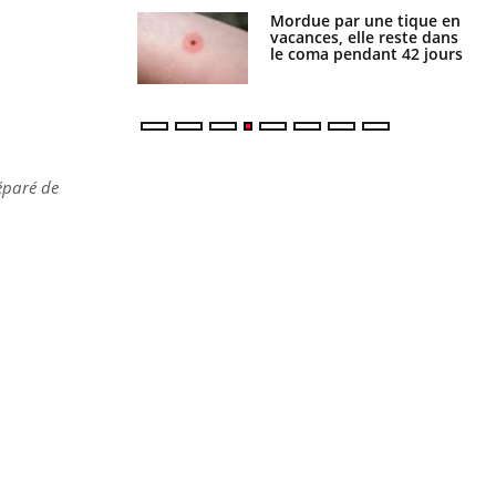
Mordue par une tique en
Allergies alimentaires :
vacances, elle reste dans
une nouvelle arme contre
le coma pendant 42 jours
les réactions sévères
séparé de