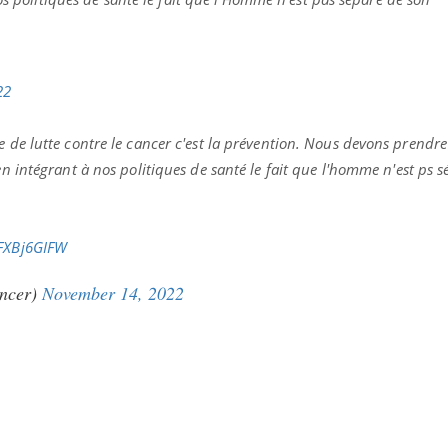
Pourquoi manger moins
de protéines pourrait
finalement être bénéfique
22
e de lutte contre le cancer c'est la prévention. Nous devons prendre
en intégrant à nos politiques de santé le fait que l'homme n'est ps 
JFXBj6GIFW
ncer)
November 14, 2022