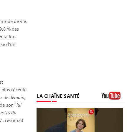
e mode de vie.
19,8 % des
entation
use d’un
et
 plus récente
LA CHAÎNE SANTÉ
rs de demain,
Youtube
de son "
lui
estes du
s
", résumait