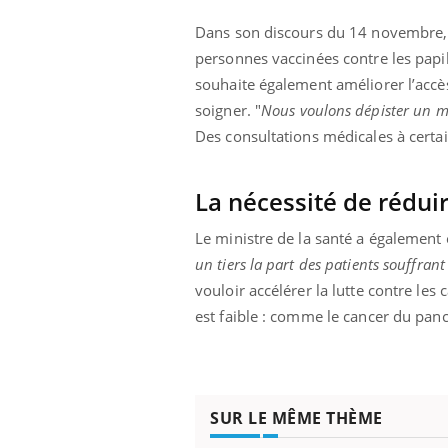
Dans son discours du 14 novembre, l
personnes vaccinées contre les papi
souhaite également améliorer l’acc
 Mains :
Carence en fer : comprendre pour
Ins
Youtube
You
soigner. "
Nous voulons dépister un mi
Youtube
Youtube
prévenir
osa
Des consultations médicales à certai
aciles à aborder...
Fatigue, irritabilité, brouillard mental ou
En 2
poser des
même alopécie… Les symptômes de la
rest
'un proche c'est
carence en fer sont multiples ce qui la rend
pat
La nécessité de rédui
...
Le ministre de la santé a également
un tiers la part des patients souffran
vouloir accélérer la lutte contre les
est faible : comme le cancer du pan
SUR LE MÊME THÈME