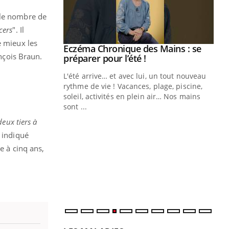
 le nombre de
cers
". Il
e mieux les
Eczéma Chronique des Mains : se
Youtube
ançois Braun.
Youtube
préparer pour l’été !
L'été arrive… et avec lui, un tout nouveau
rythme de vie ! Vacances, plage, piscine,
soleil, activités en plein air… Nos mains
sont ...
Youtube
Diabète & Ramadan 2026
Un
Youtube
You
deux tiers à
fac
Le Ramadan approche, et, pour de
pr
si indiqué
nombreuses personnes atteintes de
e à cinq ans,
Un 
diabète, c'est une période de questions, de
mut
défis, mais ...
san
num