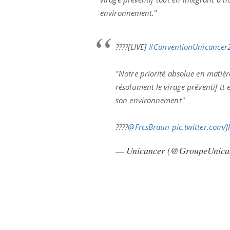
lovirus : ce qui
Pourquoi votre ventre
environnement.
"
ans la prise en
gâche-t-il les premiers
des femmes
jours de vos vacances ?
s
????[LIVE]
#ConventionUnicancer
"Notre priorité absolue en matièr
résolument le virage préventif tt 
son environnement"
????️
@FrcsBraun
pic.twitter.com/
— Unicancer (@GroupeUnica