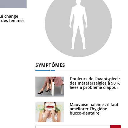
La sieste empêche-t-elle de dormir
ui change
la nuit ?
ge des femmes
SYMPTÔMES
Douleurs de l’avant-pied :
des métatarsalgies à 90 %
liées à problème d’appui
Mauvaise haleine : il faut
améliorer l’hygiène
bucco-dentaire