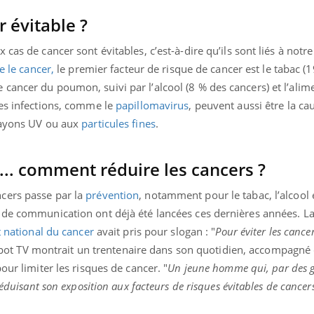
 évitable ?
cas de cancer sont évitables, c’est-à-dire qu’ils sont liés à notr
e le cancer,
le premier facteur de risque de cancer est le tabac (
cancer du poumon, suivi par l’alcool (8 % des cancers) et l’alim
Des infections, comme le
papillomavirus
, peuvent aussi être la ca
 rayons UV ou aux
particules fines
.
... comment réduire les cancers ?
cers passe par la
prévention
, notamment pour le tabac, l’alcool 
 de communication ont déjà été lancées ces dernières années. La
t national du cancer
avait pris pour slogan : "
Pour éviter les cance
spot TV montrait un trentenaire dans son quotidien, accompagné 
our limiter les risques de cancer. "
Un jeune homme qui, par des g
réduisant son exposition aux facteurs de risques évitables de cancer