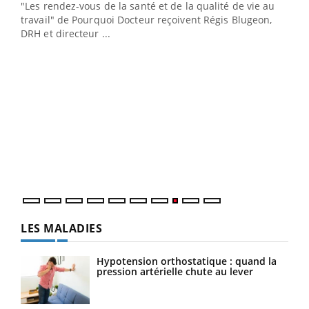
ndez-
"Les rendez-vous de la santé et de la qualité de vie au
cet
travail" de Pourquoi Docteur reçoivent Régis Blugeon,
DRH et directeur ...
Ecz
You
(3/3
Dans
vous
quot
LES MALADIES
Hypotension orthostatique : quand la
pression artérielle chute au lever