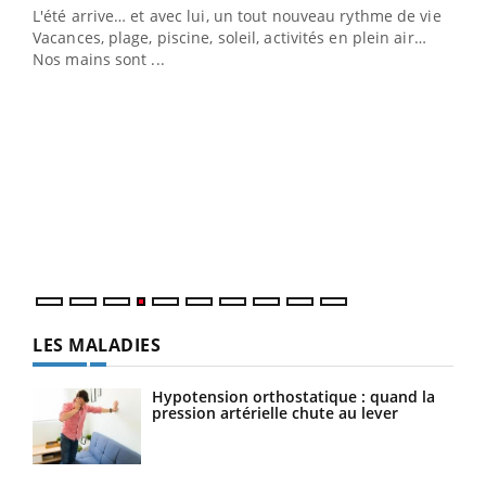
L'été arrive… et avec lui, un tout nouveau rythme de vie !
Vacances, plage, piscine, soleil, activités en plein air…
Nos mains sont ...
Dia
You
Le 
pers
ques
LES MALADIES
Hypotension orthostatique : quand la
pression artérielle chute au lever