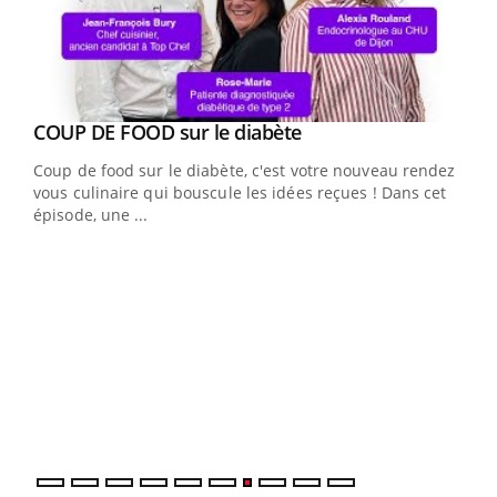
Youtube
cès
COUP DE FOOD sur le diabète
Youtube
Coup de food sur le diabète, c'est votre nouveau rendez-
 en
vous culinaire qui bouscule les idées reçues ! Dans cet
u
épisode, une ...
Qua
You
"Les
trav
DRH 