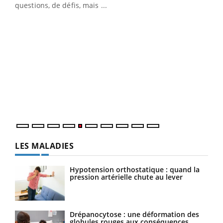
…
questions, de défis, mais ...
Un 
You
à l
Un é
mati
numé
LES MALADIES
Hypotension orthostatique : quand la
pression artérielle chute au lever
Drépanocytose : une déformation des
globules rouges aux conséquences