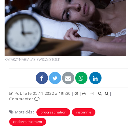
KATARZYNABIALASIEWICZ/ISTOCK
Publié le 05.11.2022 à 19h30
|
|
|
|
|
Commenter
Mots clés :
procrastination
insomnie
endormissement