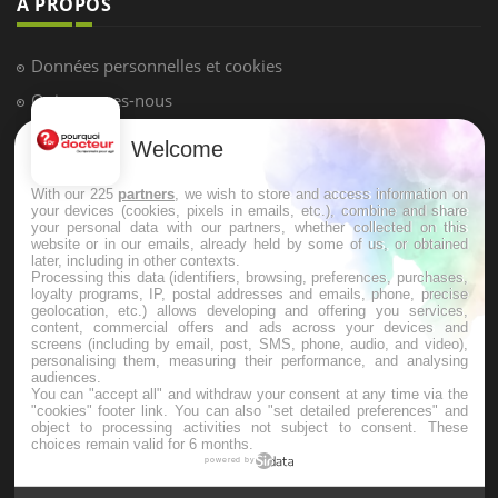
Hypotension orthostatique : quand la
pression artérielle chute au lever
Welcome
Drépanocytose : une déformation des
globules rouges aux conséquences
graves
With our 225
partners
, we wish to store and access information on
your devices (cookies, pixels in emails, etc.), combine and share
your personal data with our partners, whether collected on this
website or in our emails, already held by some of us, or obtained
Maladie de Charcot (Sclérose latérale
later, including in other contexts.
amyotrophique)
Processing this data (identifiers, browsing, preferences, purchases,
loyalty programs, IP, postal addresses and emails, phone, precise
geolocation, etc.) allows developing and offering you services,
content, commercial offers and ads across your devices and
screens (including by email, post, SMS, phone, audio, and video),
personalising them, measuring their performance, and analysing
audiences.
You can "accept all" and withdraw your consent at any time via the
"cookies" footer link
. You can also "set detailed preferences" and
object to processing activities not subject to consent. These
choices remain valid for 6 months.
powered by