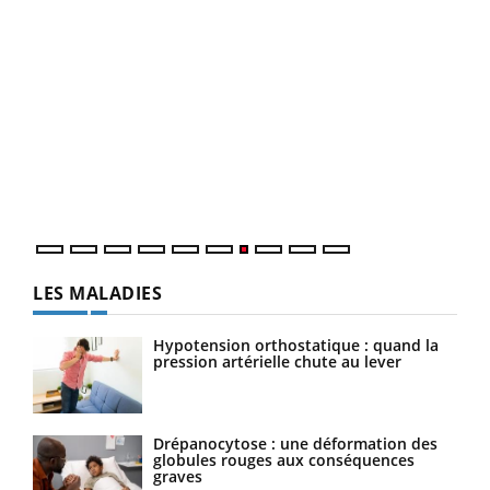
Qua
You
"Les
trav
DRH 
LES MALADIES
Hypotension orthostatique : quand la
pression artérielle chute au lever
Drépanocytose : une déformation des
globules rouges aux conséquences
graves