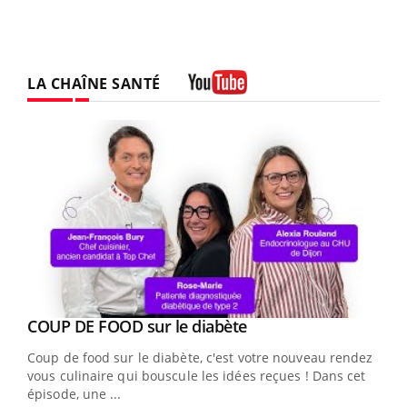
LA CHAÎNE SANTÉ
Youtube
Youtube
cès
COUP DE FOOD sur le diabète
Youtube
Coup de food sur le diabète, c'est votre nouveau rendez-
 en
vous culinaire qui bouscule les idées reçues ! Dans cet
u
épisode, une ...