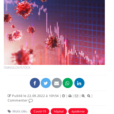
ISMAGILOV/ISTOCK
Publié le 22.09.2022 à 10h54
|
|
|
|
|
Commenter
Mots clés :
Covid-19
hôpital
épidémie