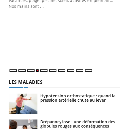
Vacances, plage, piscine, soleil, activités en plein air…
Nos mains sont ...
Dia
You
Le 
pers
ques
LES MALADIES
Hypotension orthostatique : quand la
pression artérielle chute au lever
Drépanocytose : une déformation des
globules rouges aux conséquences