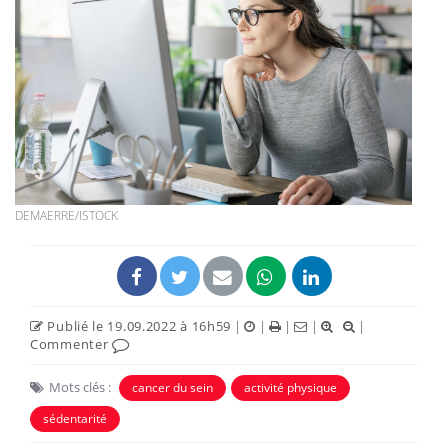
DEMAERRE/ISTOCK
Publié le 19.09.2022 à 16h59
|
|
|
|
|
Commenter
Mots clés :
cancer du sein
activité physique
sédentarité