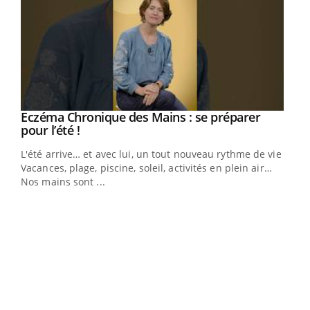
Youtube
Eczéma Chronique des Mains : se préparer
Diabète & Ramadan 2026
Youtube
Youtube
Youtube
pour l’été !
Le Ramadan approche, et, pour de nombreuses
L'été arrive… et avec lui, un tout nouveau rythme de vie !
personnes atteintes de diabète, c'est une période de
Vacances, plage, piscine, soleil, activités en plein air…
questions, de défis, mais ...
Nos mains sont ...
Un 
You
à l
Un é
mati
numé