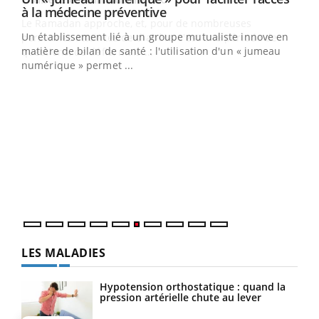
Youtube
à la médecine préventive
Un établissement lié à un groupe mutualiste innove en
e
matière de bilan de santé : l'utilisation d'un « jumeau
numérique » permet ...
COU
You
Coup
vous
épis
LES MALADIES
Hypotension orthostatique : quand la
pression artérielle chute au lever