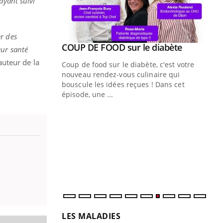
ayant suivi
r des
Youtube
COUP DE FOOD sur le diabète
Youtube
eur santé
auteur de la
Coup de food sur le diabète, c'est votre
nouveau rendez-vous culinaire qui
bouscule les idées reçues ! Dans cet
épisode, une ...
Quand l’entreprise mise sur le bien
Ec
Youtube
You
Youtube
être global
quo
"Les rendez-vous de la santé et de la
Dan
qualité de vie au travail" de Pourquoi
der
Docteur reçoivent Régis Blugeon, DRH et
com
directeur ...
et é
LES MALADIES