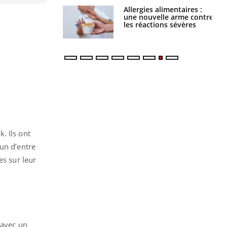
Allergies alimentaires :
TDAH : quel est ce
une nouvelle arme contre
traitement autorisé aux
les réactions sévères
États-Unis ?
. Ils ont
un d’entre
es sur leur
 avec un