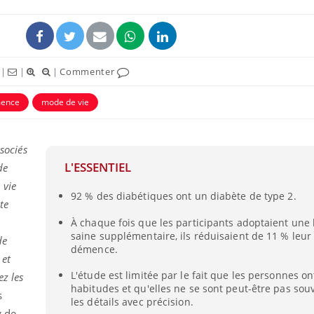
|
|
|
Commenter
ence
mode de vie
ssociés
L'ESSENTIEL
de
 vie
92 % des diabétiques ont un diabète de type 2.
Grossesse et chaleur : ce
te
que dit la science
À chaque fois que les participants adoptaient une
saine supplémentaire, ils réduisaient de 11 % leur
de
démence.
 et
Le smartphone nuit-il à
l'apprentissage de la
L'étude est limitée par le fait que les personnes on
ez les
lecture ?
habitudes et qu'elles ne se sont peut-être pas so
s
les détails avec précision.
g de