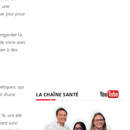
, une
ar jour pour
 regarder la
 de vivre avec
per à des
étiques, qui
LA CHAÎNE SANTÉ
ir d’une
Youtube
 %, ont été
yant suivi