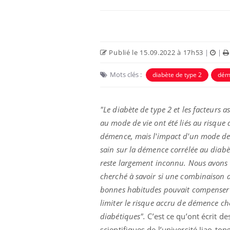
Publié le 15.09.2022 à 17h53
|
|
Mots clés :
diabète de type 2
dém
"Le diabète de type 2 et les facteurs a
au mode de vie ont été liés au risque 
démence, mais l'impact d'un mode de
e empêche-t-elle
Fortes chaleurs :
sain sur la démence corrélée au diabè
 la nuit ?
pourquoi le risque de
noyade grimpe-t-il ?
reste largement inconnu. Nous avons
cherché à savoir si une combinaison 
bonnes habitudes pouvait compenser
 fin du comprimé
Le Viagra pourrait-il
jours se profile-t-
freiner la propagation du
limiter le risque accru de démence ch
n ?
cancer ?
diabétiques".
C’est ce qu’ont écrit de
scientifiques de l’université Jiao-ton