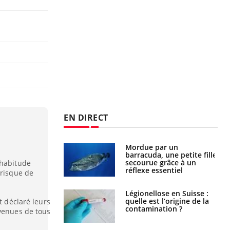
EN DIRECT
Mordue par un
Comment gérer le
barracuda, une petite fille
sommeil des enfants en
secourue grâce à un
vacances ?
 habitude
réflexe essentiel
 risque de
Légionellose en Suisse :
Bilan prévention : ce que
quelle est l’origine de la
les kinés pourront
t déclaré leurs
contamination ?
bientôt faire
uvenues de tous