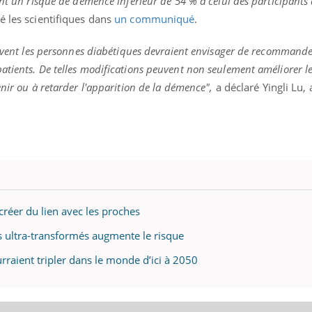
nt un risque de démence inférieur de 54 % à celui des participants 
é les scientifiques dans
un communiqué
.
uivent les personnes diabétiques devraient envisager de recommande
« jumeau numérique » pour
tube
tients. De telles modifications peuvent non seulement améliorer l
iliter l’accès à la médecine
nir ou à retarder l'apparition de la démence",
a déclaré Yingli Lu, 
Youtube
ventive
établissement lié à un groupe
ualiste innove en matière de bilan de
é : l'utilisation d'un « jumeau
érique » permet ...
réer du lien avec les proches
 ultra-transformés augmente le risque
raient tripler dans le monde d’ici à 2050