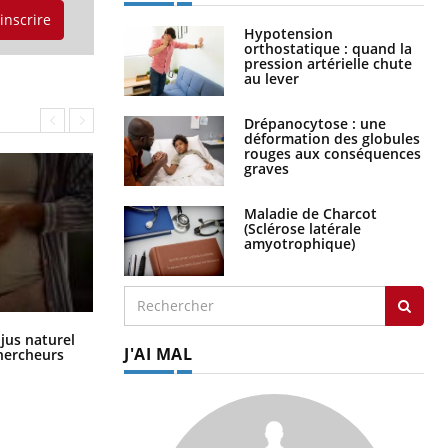
'inscrire
Hypotension
orthostatique : quand la
pression artérielle chute
au lever
Drépanocytose : une
déformation des globules
rouges aux conséquences
graves
Maladie de Charcot
(Sclérose latérale
amyotrophique)
Comment oublier les écrans en
 jus naturel
vacances ?
J'AI MAL
chercheurs