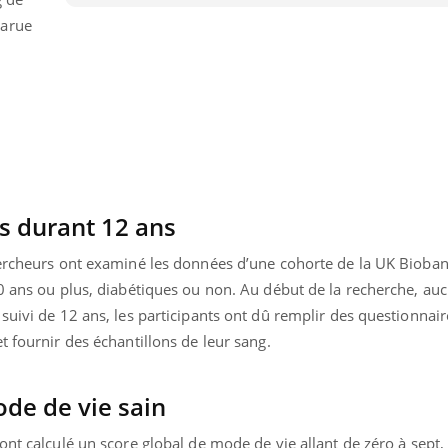
Mordue par une tique en
parue
vacances, elle reste dans
le coma pendant 42 jours
is durant 12 ans
hercheurs ont examiné les données d’une cohorte de la UK Biobank
0 ans ou plus, diabétiques ou non. Au début de la recherche, auc
suivi de 12 ans, les participants ont dû remplir des questionnair
t fournir des échantillons de leur sang.
ode de vie sain
ont calculé un score global de mode de vie allant de zéro à sept,