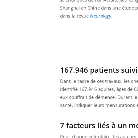
 votre ventre
Pourquoi manger moins
Shanghai en Chine dans une étude 
l les premiers
de protéines pourrait
 vos vacances ?
finalement être bénéfique
dans la revue
Neurology
.
167.946 patients suiv
Dans le cadre de ces travaux, les c
identifié 167.946 adultes, âgés de 6
eux souffrait de démence. Durant le 
santé, indiquer leurs mensurations e
7 facteurs liés à un m
Pour chaque volontaire, les auteurs 