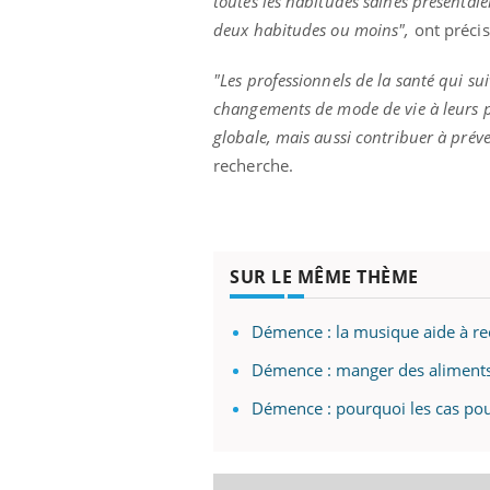
toutes les habitudes saines présentaie
deux habitudes ou moins",
ont précis
"Les professionnels de la santé qui s
Youtube
 Mains : se
Diabète & Ramadan 2026
Un 
Youtube
You
changements de mode de vie à leurs pa
outube
fac
globale, mais aussi contribuer à préve
Le Ramadan approche, et, pour de
pré
un tout nouveau
nombreuses personnes atteintes de
recherche.
Un 
lage, piscine,
diabète, c'est une période de questions, de
mut
air… Nos mains
défis, mais ...
sant
num
SUR LE MÊME THÈME
Démence : la musique aide à rec
Démence : manger des aliments
Démence : pourquoi les cas pour