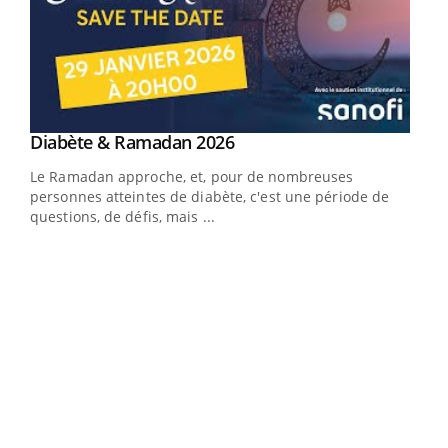
Youtube
Diabète & Ramadan 2026
Youtube
Le Ramadan approche, et, pour de nombreuses
vie !
personnes atteintes de diabète, c'est une période de
…
questions, de défis, mais ...
Un 
You
à l
Un é
mati
numé