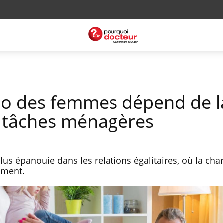
bido des femmes dépend de l
s tâches ménagères
us épanouie dans les relations égalitaires, où la cha
lement.