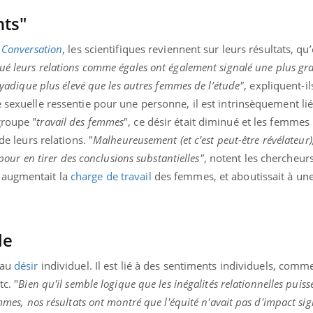
nts"
 Conversation
, les scientifiques reviennent sur leurs résultats, qu’
ué leurs relations comme égales ont également signalé une plus gr
 dyadique plus élevé que les autres femmes de l’étude"
, expliquent-il
e sexuelle ressentie pour une personne, il est intrinsèquement li
groupe "
travail des femmes
", ce désir était diminué et les femmes
de leurs relations. "
Malheureusement (et c’est peut-être révélateur)
t pour en tirer des conclusions substantielles"
, notent les chercheurs
 augmentait la
charge de travail
des femmes, et aboutissait à une
le
 au
désir
individuel. Il est lié à des sentiments individuels, comme
tc. "
Bien qu'il semble logique que les inégalités relationnelles puiss
mmes, nos résultats ont montré que l'équité n'avait pas d'impact sign