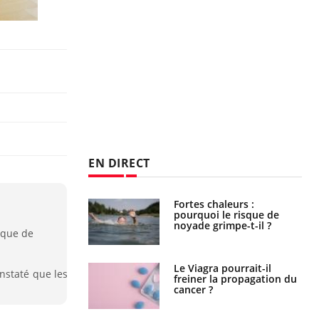
EN DIRECT
Fortes chaleurs :
Grossesse et chaleur : ce
pourquoi le risque de
que dit la science
noyade grimpe-t-il ?
ique de
Le Viagra pourrait-il
Le smartphone nuit-il à
nstaté que les
freiner la propagation du
l'apprentissage de la
cancer ?
lecture ?