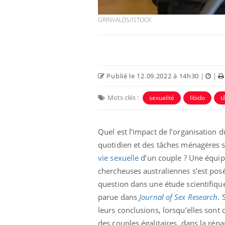
GRINVALDS/ISTOCK
Publié le 12.09.2022 à 14h30
|
|
Mots clés :
sexualité
libido
t
Quel est l’impact de l’organisation d
 oublier les
Chikungunya, dengue,
quotidien et des tâches ménagères s
n vacances ?
West Nile : que se passe-
vie sexuelle
d’un couple ? Une équip
t-il dans le sud de la
France ?
chercheuses australiennes s’est posé
question dans une étude scientifiqu
 connectés :
Les médicaments GLP-1
le travail
protègent-ils aussi les os
parue dans
Journal of Sex Research
. 
de plus en plus
?
leurs conclusions, lorsqu’elles sont 
soirées
des couples égalitaires, dans la répa