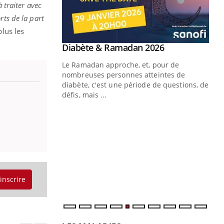
 traiter avec
rts de la part
plus les
Youtube
Diabète & Ramadan 2026
Youtube
Le Ramadan approche, et, pour de
nombreuses personnes atteintes de
diabète, c'est une période de questions, de
défis, mais ...
Un « jumeau numérique » pour
CO
Youtube
You
faciliter l’accès à la médecine
Youtube
Cou
préventive
nou
Un établissement lié à un groupe
bou
mutualiste innove en matière de bilan de
épi
santé : l'utilisation d'un « jumeau
'inscrire
numérique » permet ...