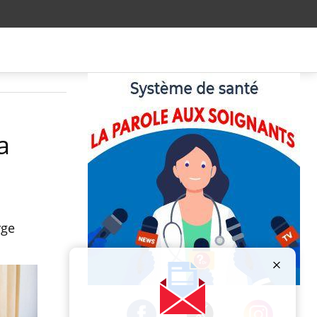
a
rge
Publicité