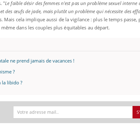
. "
Le faible désir des femmes n'est pas un problème sexuel interne à
et des œufs de jade, mais plutôt un problème qui nécessite des effo
s. Mais cela implique aussi de la vigilance : plus le temps passe, 
 même dans les couples plus équitables au départ.
éma Chronique des Mains : se
tube
Youtube
parer pour l’été !
é arrive… et avec lui, un tout nouveau
me de vie ! Vacances, plage, piscine,
il, activités en plein air… Nos mains
tale ne prend jamais de vacances !
 ...
inisme ?
 la libido ?
S