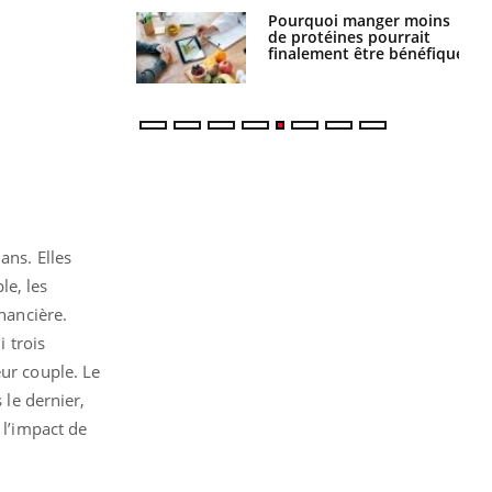
Pourquoi manger moins
Mordue par une tique en
de protéines pourrait
vacances, elle reste dans
finalement être bénéfique
le coma pendant 42 jours
ans. Elles
le, les
inancière.
i trois
eur couple. Le
 le dernier,
 l’impact de