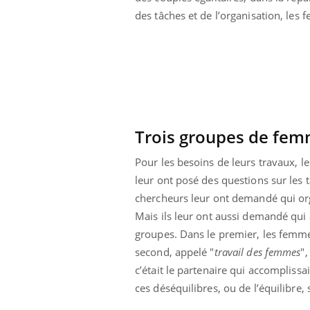
olorectal : une
Cytomégalovirus : ce qui
des tâches et de l’organisation, le
e simple aurait
change dans la prise en
a donne au Pays
charge des femmes
enceintes
Trois groupes de fe
Pour les besoins de leurs travaux, l
leur ont posé des questions sur les 
chercheurs leur ont demandé qui org
Mais ils leur ont aussi demandé qui a
groupes. Dans le premier, les femmes
second, appelé "
travail des femmes
",
c’était le partenaire qui accomplissa
ces déséquilibres, ou de l’équilibre