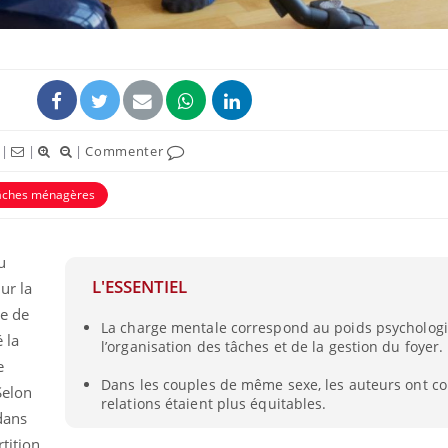
|
|
|
Commenter
âches ménagères
u
L'ESSENTIEL
La sieste empêche-t-elle
ur la
de dormir la nuit ?
e de
La charge mentale correspond au poids psycholog
 la
l’organisation des tâches et de la gestion du foyer.
e
VIH : la fin du comprimé
Dans les couples de même sexe, les auteurs ont co
tous les jours se profile-t-
Selon
relations étaient plus équitables.
elle enfin ?
dans
rtition