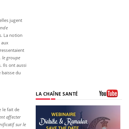
elles jugent
ande
s. La notion
é aux
 ressentaient
, le groupe
. Ils ont aussi
 baisse du
LA CHAÎNE SANTÉ
Youtube
 le fait de
ent affecter
ificatif sur le