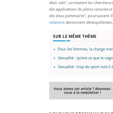
désir solo
", constatent les chercheurs
llard mental ou
des applications de pleine conscience 
tômes de la
les ce qui la rend
des deux partenaires"
, poursuivent-il
relations
deviennent déséquilibrées,
Insuline & Charge mentale : et si on
Ecz
Youtube
You
Youtube
osait en parler??
pré
SUR LE MÊME THÈME
En 2026, l'insuline dans le diabète de type 2
L'ét
reste entourée d'idées reçues chez les
ryth
patients comme parfois chez les soignants.
sole
Pour les femmes, la charge men
sont
Sexualité : qu’est-ce que le vag
Sexualité : trop de sport nuit-il à
Vous aimez cet article ? Abonnez-
vous à la newsletter !