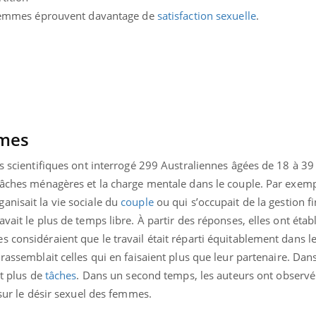
Pourquoi votre ventre
s femmes éprouvent davantage de
satisfaction sexuelle
.
gâche-t-il les premiers
jours de vos vacances ?
mmes
es scientifiques ont interrogé 299 Australiennes âgées de 18 à 39 
tâches ménagères et la charge mentale dans le couple. Par exemp
anisait la vie sociale du
couple
ou qui s’occupait de la gestion f
vait le plus de temps libre. À partir des réponses, elles ont établ
 considéraient que le travail était réparti équitablement dans l
 rassemblait celles qui en faisaient plus que leur partenaire. Dans
it plus de
tâches
. Dans un second temps, les auteurs ont observé
, sur le désir sexuel des femmes.