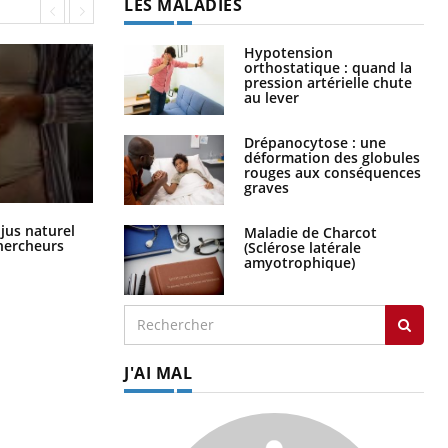
LES MALADIES
Hypotension
orthostatique : quand la
pression artérielle chute
au lever
Drépanocytose : une
déformation des globules
rouges aux conséquences
graves
Comment oublier les écrans en
 jus naturel
Maladie de Charcot
vacances ?
chercheurs
(Sclérose latérale
amyotrophique)
J'AI MAL