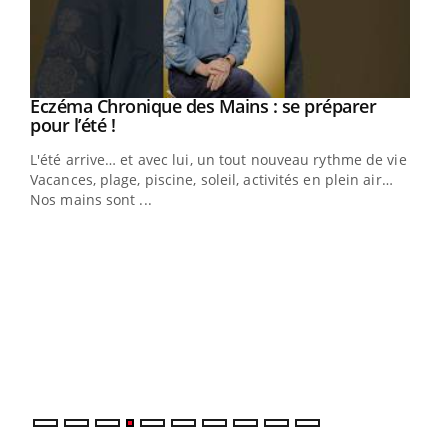
Eczéma Chronique des Mains : se préparer
Youtube
Youtube
pour l’été !
L'été arrive… et avec lui, un tout nouveau rythme de vie !
Vacances, plage, piscine, soleil, activités en plein air…
Nos mains sont ...
Dia
You
Le 
pers
ques