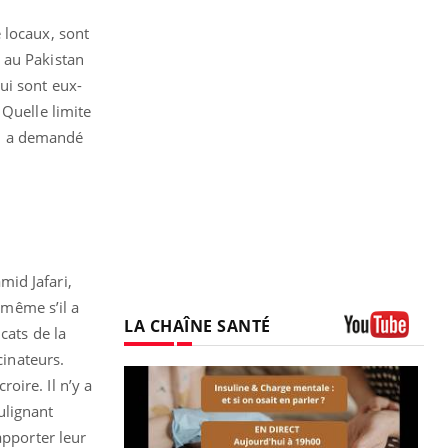
 locaux, sont
 au Pakistan
ui sont eux-
 Quelle limite
 », a demandé
mid Jafari,
 même s’il a
LA CHAÎNE SANTÉ
cats de la
Youtube
cinateurs.
oire. Il n’y a
oulignant
apporter leur