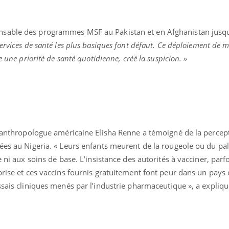
Le Viagra pourrait-il
Le smart
freiner la propagation du
l'appren
cancer ?
lecture 
onsable des programmes MSF au Pakistan et en Afghanistan jusq
 services de santé les plus basiques font défaut. Ce déploiement de 
e une priorité de santé quotidienne, créé la suspicion. »
l’anthropologue américaine Elisha Renne a témoigné de la percept
yées au Nigeria. « Leurs enfants meurent de la rougeole ou du pa
e ni aux soins de base. L’insistance des autorités à vacciner, pa
prise et ces vaccins fournis gratuitement font peur dans un pays o
ssais cliniques menés par l’industrie pharmaceutique », a expliqu