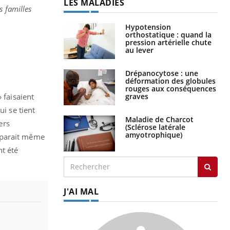
LES MALADIES
s familles
Hypotension
orthostatique : quand la
pression artérielle chute
au lever
Drépanocytose : une
déformation des globules
rouges aux conséquences
graves
 faisaient
ui se tient
Maladie de Charcot
ers
(Sclérose latérale
amyotrophique)
éapparait même
nt été
J'AI MAL