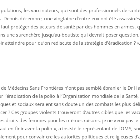
ulations, les vaccinateurs, qui sont des professionnels de santé
. Depuis décembre, une vingtaine d’entre eux ont été assassinés
il faut protéger des acteurs de santé par des hommes en armes, q
ans une surenchère jusqu’au-boutiste qui devrait poser question.
ir atteindre pour qu’on rediscute de la stratégie d’éradication ?
de Médecins Sans Frontières n’ont pas semblé ébranler le Dr Ha
ur l’éradication de la polio à l’Organisation mondiale de la Santé,
iques et sociaux seraient sans doute un des combats les plus déli
ncer ? Ces groupes violents trouveront d’autres cibles que les vac
 droits des femmes pour les mêmes raisons, je ne veux pas le cr
faut en finir avec la polio », a insisté le représentant de l’OMS, s
lement pour convaincre les autorités politiques et religieuses d'