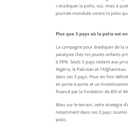
« éradiquer la polio, oui, mais à que
journée mondiale contre la polio qu
Plus que 3 pays où la polio est 
La campagne pour éradiquer de la su
paralysie chez les jeunes enfants pri
à 99%. Seuls 3 pays restent aux pris
Nigéria, le Pakistan et l’Afghanistan
dans ces 3 pays. Pour en finir défi
Cytomégalovirus : ce qui
en porte-à-porte et un investissemen
change dans la prise en
charge des femmes
financé par la fondation de Bill et M
enceintes
Mais sur le terrain, cette stratégie d
La sieste empêche-t-elle
de dormir la nuit ?
notamment dans ces 3 pays soumis à 
polio.