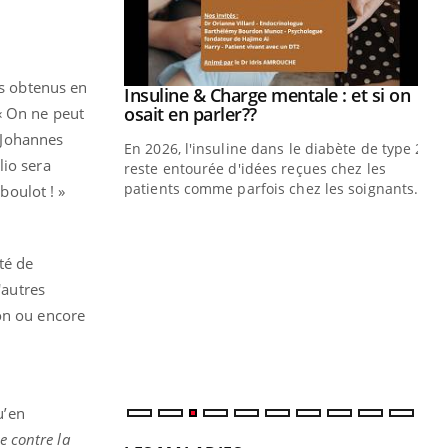
es obtenus en
ale : et si on
ube
« On ne peut
r Johannes
e diabète de type 2
lio sera
çues chez les
ez les soignants.
 boulot ! »
Eczéma Chronique des Mains : se
Di
Youtube
You
Youtube
préparer pour l’été !
Le 
té de
L'été arrive… et avec lui, un tout nouveau
nom
'autres
rythme de vie ! Vacances, plage, piscine,
dia
ion ou encore
soleil, activités en plein air… Nos mains
défi
sont ...
u’en
e contre la