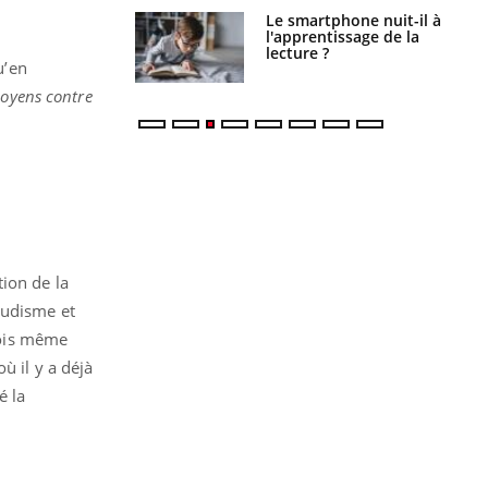
phone nuit-il à
Légionellose en Suisse :
tissage de la
quelle est l’origine de la
?
contamination ?
u’en
moyens contre
ion de la
ludisme et
rfois même
ù il y a déjà
é la