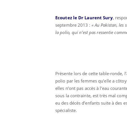
VIH : la fin du comprimé
tous les jours se profile-t-
elle enfin ?
Ecoutez le Dr Laurent Sury
, resp
septembre 2013 :
« Au Pakistan, les
la polio, qui n’est pas ressentie comm
Présente lors de cette table-ronde, 
polio par les femmes qu’elle a côto
elles n’ont pas accès à l’eau courant
sous la contrainte, est très mal com
eu des décès d’enfants suite à des e
spécialiste.