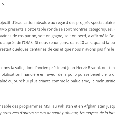
io.
objectif d'éradication absolue au regard des progrès spectaculair
ence en fer : comprendre pour
Insuline & Charge ment
tube
Youtube
Youtube
Yout
venir
osait en parler??
'OMS présents à cette table ronde se sont montrés catégoriques. 
ntaines de cas par an, soit on gagne, soit on perd, a affirmé le D
gue, irritabilité, brouillard mental ou
En 2026, l'insuline dans l
io auprès de l'OMS. Si nous renonçons, dans 20 ans, quand la po
e alopécie… Les symptômes de la
reste entourée d'idées re
nce en fer sont multiples ce qui la rend
patients comme parfois ch
e restait quelques centaines de cas et que nous n'avons pas fini le
ans la salle, dont l'ancien président Jean-Hervé Bradol, ont ten
obilisation financière en faveur de la polio puisse bénéficier à d
alité aujourd'hui plus criante comme le paludisme, la malnutrit
onsable des programmes MSF au Pakistan et en Afghanistan jusq
eportés vers d'autres causes de santé publique, les moyens de la lutt