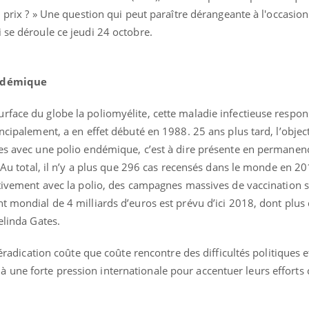
l prix ? » Une question qui peut paraître dérangeante à l'occasion
i se déroule ce jeudi 24 octobre.
endémique
rface du globe la poliomyélite, cette maladie infectieuse respo
ncipalement, a en effet débuté en 1988. 25 ans plus tard, l’objecti
es avec une polio endémique, c’est à dire présente en permanenc
. Au total, il n’y a plus que 296 cas recensés dans le monde en 2
nitivement avec la polio, des campagnes massives de vaccination
Pourquoi votre ventre
Pourquo
t mondial de 4 milliards d’euros est prévu d’ici 2018, dont plus 
gâche-t-il les premiers
de prot
jours de vos vacances ?
finalem
elinda Gates.
’éradication coûte que coûte rencontre des difficultés politiques e
Fortes chaleurs :
Grossess
pourquoi le risque de
que dit 
une forte pression internationale pour accentuer leurs efforts 
noyade grimpe-t-il ?