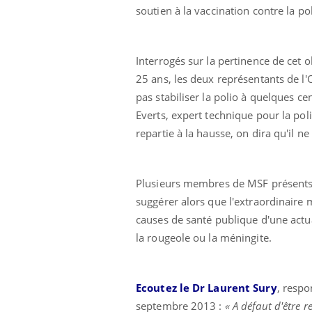
soutien à la vaccination contre la pol
Interrogés sur la pertinence de cet 
Eczéma Chronique des Mains :
Car
Youtube
You
Youtube
expliquer ma maladie
pré
25 ans, les deux représentants de l
pas stabiliser la polio à quelques ce
Il y a des sujets qui sont faciles à aborder...
Fati
Everts, expert technique pour la pol
d'autres non ! D'un côté, poser des
mêm
questions sur la maladie d'un proche c'est
care
repartie à la hausse, on dira qu'il n
montrer ...
...
Plusieurs membres de MSF présents d
suggérer alors que l'extraordinaire m
causes de santé publique d'une actu
la rougeole ou la méningite.
Ecoutez le Dr Laurent Sury
, resp
septembre 2013 :
« A défaut d'être r