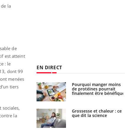
 de la
nsable de
f est atteint
e : le
EN DIRECT
013, dont 99
 sont menées
i manger moins
Mordue par une tique en
d'un tiers
éines pourrait
vacances, elle reste dans
ent être bénéfique
le coma pendant 42 jours
t sociales,
e et chaleur : ce
Mordue par un
la science
barracuda, une petite fille
contre la
secourue grâce à un
réflexe essentiel