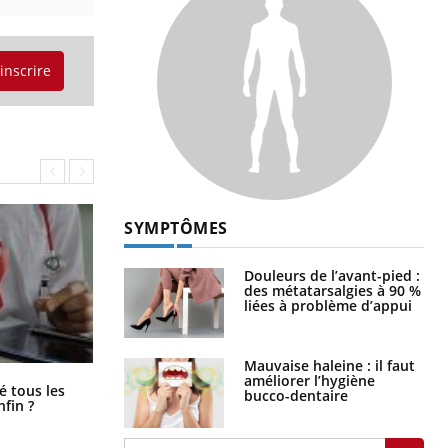
'inscrire
SYMPTÔMES
Douleurs de l’avant-pied :
des métatarsalgies à 90 %
liées à problème d’appui
Mauvaise haleine : il faut
améliorer l’hygiène
Pourquoi votre ventre gâche-t-il les
é tous les
bucco-dentaire
premiers jours de vos vacances ?
nfin ?