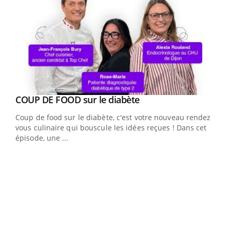
Youtube
cès
COUP DE FOOD sur le diabète
Youtube
Coup de food sur le diabète, c'est votre nouveau rendez-
 en
vous culinaire qui bouscule les idées reçues ! Dans cet
u
épisode, une ...
Qua
You
"Les
trav
DRH 