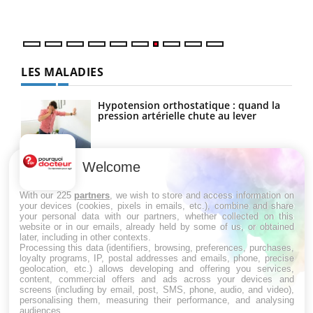
LES MALADIES
Hypotension orthostatique : quand la
pression artérielle chute au lever
Welcome
Drépanocytose : une déformation des
globules rouges aux conséquences
graves
With our 225
partners
, we wish to store and access information on
your devices (cookies, pixels in emails, etc.), combine and share
your personal data with our partners, whether collected on this
website or in our emails, already held by some of us, or obtained
Maladie de Charcot (Sclérose latérale
later, including in other contexts.
amyotrophique)
Processing this data (identifiers, browsing, preferences, purchases,
loyalty programs, IP, postal addresses and emails, phone, precise
geolocation, etc.) allows developing and offering you services,
content, commercial offers and ads across your devices and
screens (including by email, post, SMS, phone, audio, and video),
personalising them, measuring their performance, and analysing
audiences.