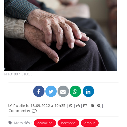
NITO100 / ISTOCK
Publié le 18.09.2022 à 19h35
|
|
|
|
|
Commenter
Mots clés :
ocytocine
hormone
amour