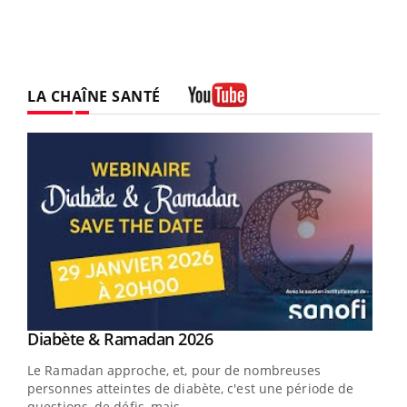
LA CHAÎNE SANTÉ
Youtube
Youtube
Diabète & Ramadan 2026
Youtube
Le Ramadan approche, et, pour de nombreuses
vie !
personnes atteintes de diabète, c'est une période de
…
questions, de défis, mais ...