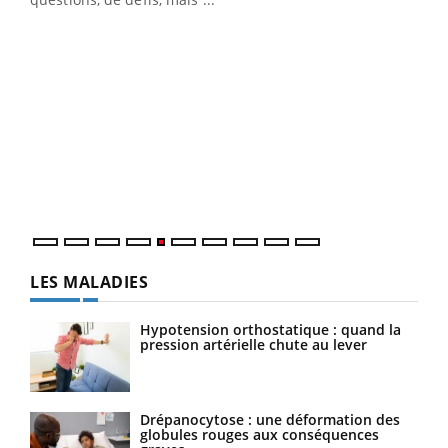
Un 
You
à l
Un é
mati
numé
LES MALADIES
Hypotension orthostatique : quand la
pression artérielle chute au lever
Drépanocytose : une déformation des
globules rouges aux conséquences