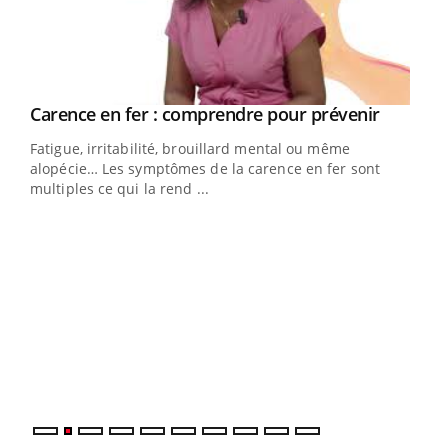
Youtube
a
Carence en fer : comprendre pour prévenir
Youtube
Fatigue, irritabilité, brouillard mental ou même
s non
alopécie… Les symptômes de la carence en fer sont
multiples ce qui la rend ...
Ins
You
par
En 2
ento
parf