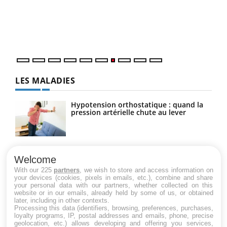
"Les
trav
DRH 
LES MALADIES
Hypotension orthostatique : quand la
pression artérielle chute au lever
Drépanocytose : une déformation des
globules rouges aux conséquences
Welcome
graves
With our 225
partners
, we wish to store and access information on
your devices (cookies, pixels in emails, etc.), combine and share
your personal data with our partners, whether collected on this
website or in our emails, already held by some of us, or obtained
Maladie de Charcot (Sclérose latérale
later, including in other contexts.
amyotrophique)
Processing this data (identifiers, browsing, preferences, purchases,
loyalty programs, IP, postal addresses and emails, phone, precise
geolocation, etc.) allows developing and offering you services,