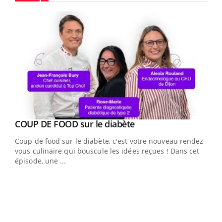
Youtube
Youtube
cès
COUP DE FOOD sur le diabète
Youtube
Coup de food sur le diabète, c'est votre nouveau rendez-
 en
vous culinaire qui bouscule les idées reçues ! Dans cet
u
épisode, une ...
Qua
You