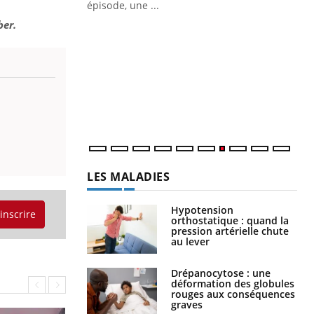
ière de bilan de
épisode, une ...
« jumeau
ber.
Qu
You
êtr
"Le
qua
Doc
dir
LES MALADIES
Hypotension
'inscrire
orthostatique : quand la
pression artérielle chute
au lever
Drépanocytose : une
déformation des globules
rouges aux conséquences
graves