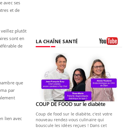
te avec ses
tres et de
veillez plutôt
aires sont en
LA CHAÎNE SANTÉ
référable de
Youtube
 chambre que
néma par
eulement
Youtube
ue » pour
COUP DE FOOD sur le diabète
Youtube
médecine
Coup de food sur le diabète, c'est votre
en lien avec
nouveau rendez-vous culinaire qui
n groupe
bouscule les idées reçues ! Dans cet