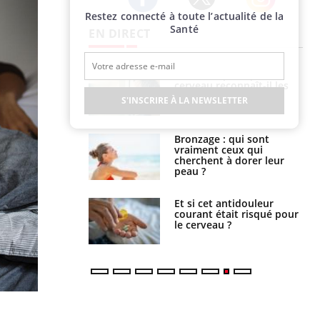
Restez connecté à toute l’actualité de la
Twitter
Facebook
Instagram
Santé
EN DIRECT
ance cardiaque :
Autisme : pourquoi le
 mieux la
cerveau reconnaît-il les
r
visages autrement ?
S'INSCRIRE À LA NEWSLETTER
lage des horaires
Bronzage : qui sont
quel impact sur le
vraiment ceux qui
 ?
cherchent à dorer leur
peau ?
e : ces polluants
Et si cet antidouleur
nt influencer le
courant était risqué pour
es enfants
le cerveau ?