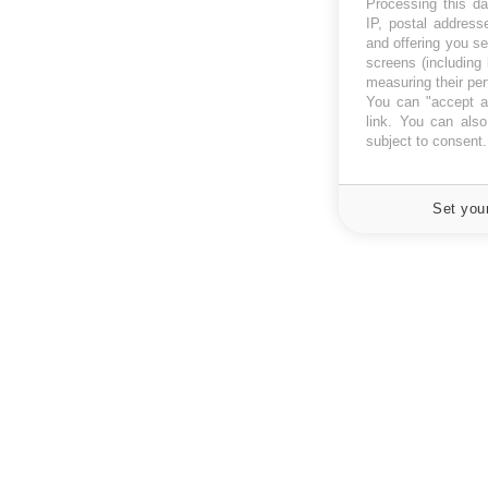
Processing this da
IP, postal address
and offering you s
screens (including
measuring their pe
You can "accept al
link
. You can also 
subject to consent
Set you
À PROPOS
NEWSLETT
Recevez toute
Données personnelles et cookies
infos santé