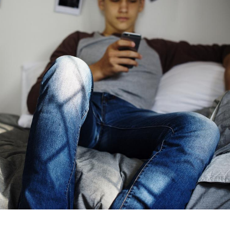
TDAH : quel est ce
Insuffis
traitement autorisé aux
comment
États-Unis ?
préveni
Cerveau : le mystère de la
Le déca
"madeleine de Proust"
d'été : 
enfin expliqué
sommeil
Intolérance au gluten : les
Grossess
nouvelles
pourraie
recommandations de la
poids d
HAS