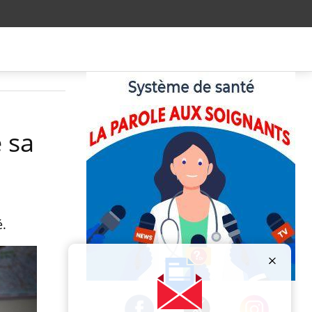
 sa
é.
Publicité