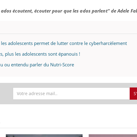
mutualiste innove en mat
s, mais ...
santé : l'utilisation d'un 
es ados écoutent, écouter pour que les ados parlent" de Adele Fa
numérique » permet ...
les adolescents permet de lutter contre le cyberharcèlement
ts, plus les adolescents sont épanouis !
vu ou entendu parler du Nutri-Score
S
S