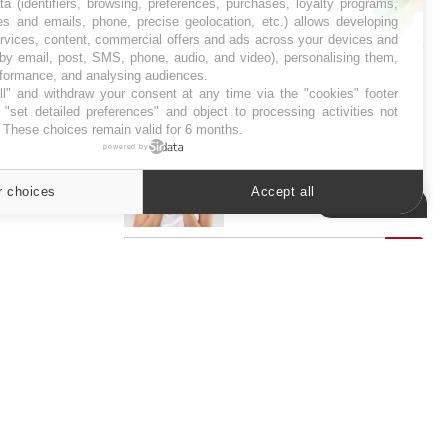
ta (identifiers, browsing, preferences, purchases, loyalty programs,
es and emails, phone, precise geolocation, etc.) allows developing
SYMPTÔMES
ervices, content, commercial offers and ads across your devices and
 by email, post, SMS, phone, audio, and video), personalising them,
Douleurs de l’avant-pied :
rformance, and analysing audiences.
des métatarsalgies à 90 %
l" and withdraw your consent at any time via the "cookies" footer
liées à problème d’appui
"set detailed preferences" and object to processing activities not
. These choices remain valid for 6 months.
powered by
Mauvaise haleine : il faut
améliorer l’hygiène
r choices
Accept all
bucco-dentaire
Cookies settings
ER
s les semaines les meilleures