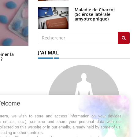
Maladie de Charcot
(Sclérose latérale
amyotrophique)
J'AI MAL
Pourquoi manger moins de
einer la
protéines pourrait finalement être
 ?
bénéfique
elcome
tners
, we wish to store and access information on your devices
in emails, etc.), combine and share your personal data with our
ollected on this website or in our emails, already held by some of us,
ncluding in other contexts.