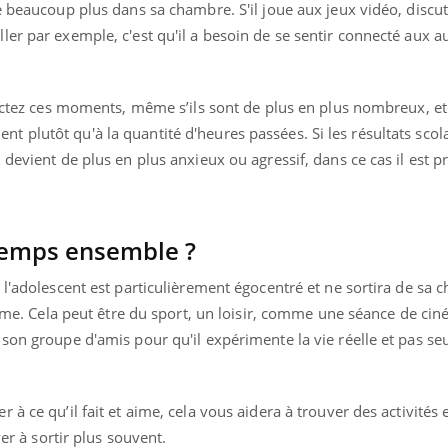
e beaucoup plus dans sa chambre. S'il joue aux jeux vidéo, discu
er par exemple, c'est qu'il a besoin de se sentir connecté aux au
pectez ces moments, même s’ils sont de plus en plus nombreux, et 
plutôt qu'à la quantité d'heures passées. Si les résultats scol
devient de plus en plus anxieux ou agressif, dans ce cas il est p
emps ensemble ?
 l'adolescent est particulièrement égocentré et ne sortira de sa
 aime. Cela peut être du sport, un loisir, comme une séance de ci
 son groupe d'amis pour qu'il expérimente la vie réelle et pas s
Youtube
bète & Ramadan 2026
Un « jumeau numériq
tube
Youtube
faciliter l’accès à la 
Ramadan approche, et, pour de
Youtube
préventive
à ce qu’il fait et aime, cela vous aidera à trouver des activités 
breuses personnes atteintes de
Un établissement lié à u
ète, c'est une période de questions, de
ver à sortir plus souvent.