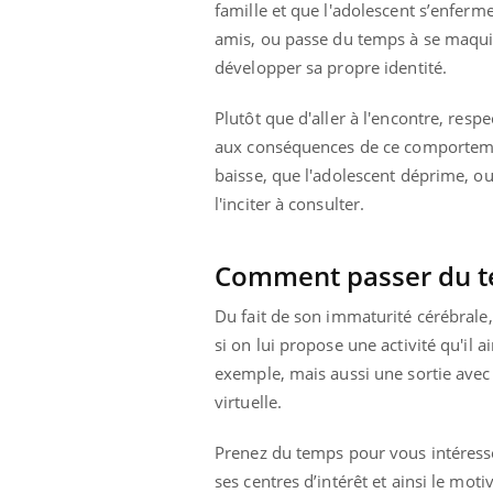
famille et que l'adolescent s’enferm
amis, ou passe du temps à se maquill
développer sa propre identité.
Plutôt que d'aller à l'encontre, res
aux conséquences de ce comportement 
baisse, que l'adolescent déprime, ou 
l'inciter à consulter.
Comment passer du t
Du fait de son immaturité cérébrale,
si on lui propose une activité qu'il
exemple, mais aussi une sortie avec
ale : et si on
Eczéma Chronique des Mains : se
Dia
Youtube
You
virtuelle.
ube
Youtube
préparer pour l’été !
Le 
Prenez du temps pour vous intéresser 
 diabète de type 2
L'été arrive… et avec lui, un tout nouveau
nom
ues chez les
rythme de vie ! Vacances, plage, piscine,
diab
ses centres d’intérêt et ainsi le moti