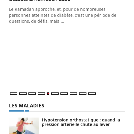
Le Ramadan approche, et, pour de nombreuses
vie !
personnes atteintes de diabète, c'est une période de
…
questions, de défis, mais ...
Un 
You
à l
Un é
mati
numé
LES MALADIES
Hypotension orthostatique : quand la
pression artérielle chute au lever