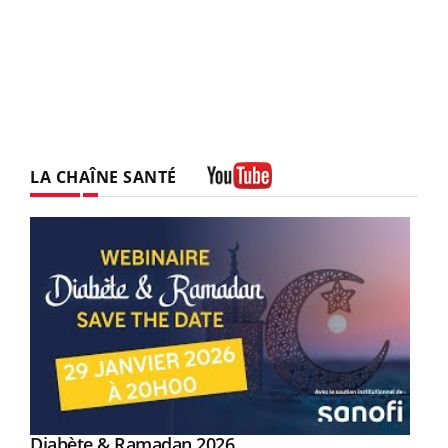
LA CHAÎNE SANTÉ
Youtube
Youtube
Diabète & Ramadan 2026
Youtube