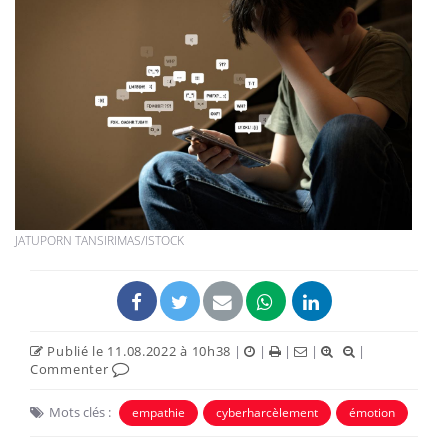
JATUPORN TANSIRIMAS/ISTOCK
Publié le 11.08.2022 à 10h38
|
|
|
|
|
Commenter
Mots clés :
empathie
cyberharcèlement
émotion