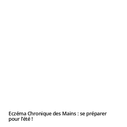
Eczéma Chronique des Mains : se préparer
Dia
Youtube
You
Youtube
pour l’été !
Le 