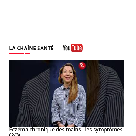
LA CHAÎNE SANTÉ
Youtube
Eczéma chronique des mains : les symptômes
Youtube
Youtube
(2/3)