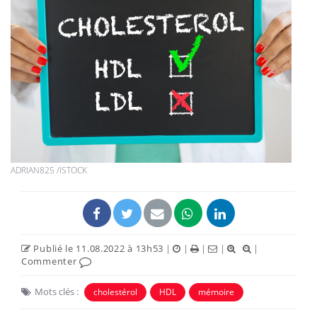
ADRIAN825 /ISTOCK
Publié le 11.08.2022 à 13h53
|
|
|
|
|
Commenter
Mots clés :
cholestérol
HDL
mémoire