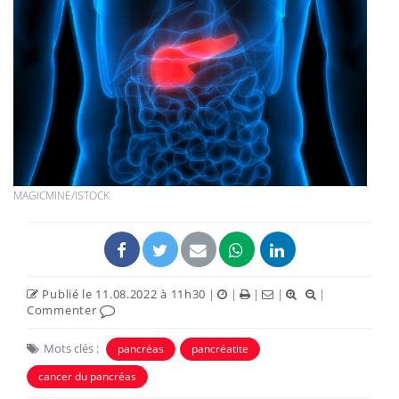
MAGICMINE/ISTOCK
Publié le 11.08.2022 à 11h30
|
|
|
|
|
Commenter
Mots clés :
pancréas
pancréatite
cancer du pancréas