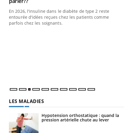
Youtube
parler??
En 2026, l'insuline dans le diabète de type 2 reste
entourée d'idées reçues chez les patients comme
parfois chez les soignants.
Ecz
You
pour
L'ét
Vaca
Nos 
LES MALADIES
Hypotension orthostatique : quand la
pression artérielle chute au lever