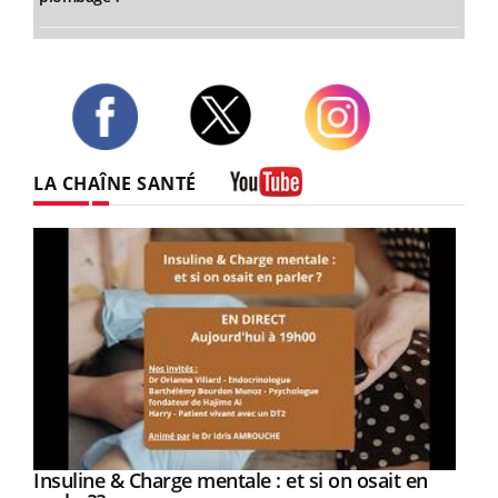
Twitter
Facebook
Instagram
LA CHAÎNE SANTÉ
Youtube
Youtube
Insuline & Charge mentale : et si on osait en
Youtube