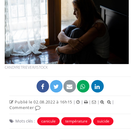
CANDYRETRIEVER/ISTOCK
Publié le 02.08.2022 à 16h15
|
|
|
|
|
Commenter
Mots clés :
canicule
température
suicide