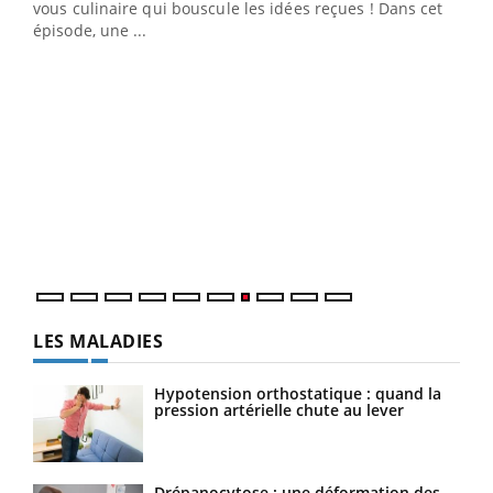
 en
vous culinaire qui bouscule les idées reçues ! Dans cet
u
épisode, une ...
Qua
You
"Les
trav
DRH 
LES MALADIES
Hypotension orthostatique : quand la
pression artérielle chute au lever
Drépanocytose : une déformation des