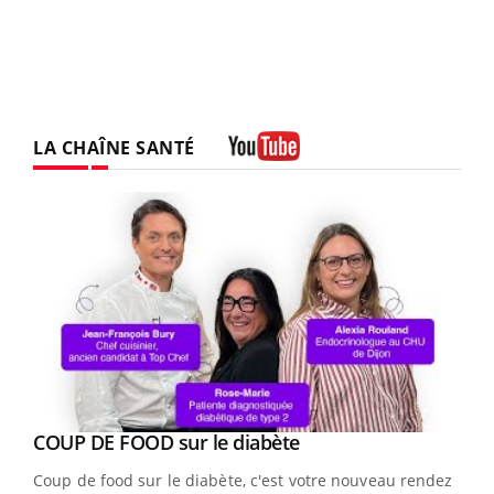
LA CHAÎNE SANTÉ
Youtube
Youtube
cès
COUP DE FOOD sur le diabète
Youtube
Coup de food sur le diabète, c'est votre nouveau rendez-