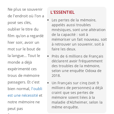
Ne plus se souvenir
L'ESSENTIEL
de l'endroit où l'on a
Les pertes de la mémoire,
posé ses clés,
appelés aussi troubles
oublier le titre du
mnésiques, sont une altération
de la capacité : soit à
film qu'on a regardé
mémoriser un fait nouveau, soit
hier soir, avoir un
à retrouver un souvenir, soit à
mot sur le bout de
faire les deux.
la langue... Tout le
Près de 6 millions de Français
déclarent avoir fréquemment
monde a déjà
des troubles de la mémoire,
expérimenté ces
selon une enquête Odoxa de
trous de mémoire
2018.
passagers. Et c'est
Un Français sur cinq (soit 9
millions de personnes) a déjà
bien normal,
l'oubli
craint que ses pertes de
est une nécessité
et
mémoire soient liées à la
notre mémoire ne
maladie d'Alzheimer, selon la
même enquête.
peut pas