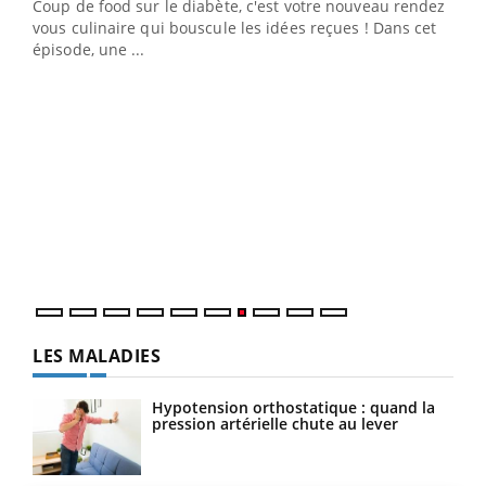
Coup de food sur le diabète, c'est votre nouveau rendez-
vous culinaire qui bouscule les idées reçues ! Dans cet
épisode, une ...
Yout
Quand l’entreprise mise sur le bien être global
Ecz
Youtube
You
(3/3
"Les rendez-vous de la santé et de la qualité de vie au
Dans
travail" de Pourquoi Docteur reçoivent Régis Blugeon,
vous
DRH et directeur ...
quot
LES MALADIES
Hypotension orthostatique : quand la
pression artérielle chute au lever