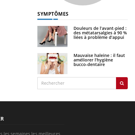
SYMPTÔMES
Douleurs de l’avant-pied :
des métatarsalgies à 90 %
liées à problème d’appui
Mauvaise haleine : il faut
améliorer l’hygiène
bucco-dentaire
ER
s les semaines les meilleures