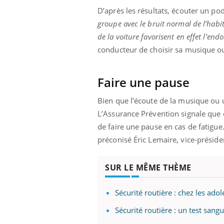
'un proche c'est
carence en fer sont multiples ce qui la rend
pat
D’après les résultats, écouter un p
...
groupe avec le bruit normal de l’habita
de la voiture favorisent en effet l’en
conducteur de choisir sa musique ou
Faire une pause
Bien que l’écoute de la musique ou 
L’Assurance Prévention signale que c
de faire une pause en cas de fatigue
préconisé Éric Lemaire, vice-présiden
SUR LE MÊME THÈME
Sécurité routière : chez les ado
Sécurité routière : un test san