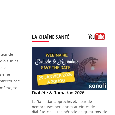
LA CHAÎNE SANTÉ
Youtube
ateur de
dio sur les
e la
isième
 entrecoupée
i-même, soit
Youtube
 Mains : se
Diabète & Ramadan 2026
Youtube
outube
Le Ramadan approche, et, pour de
 un tout nouveau
nombreuses personnes atteintes de
plage, piscine,
diabète, c'est une période de questions, de