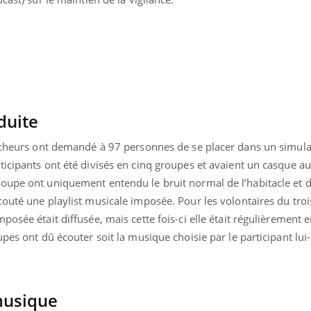
duite
ercheurs ont demandé à 97 personnes de se placer dans un simul
icipants ont été divisés en cinq groupes et avaient un casque au
oupe ont uniquement entendu le bruit normal de l’habitacle et d
couté une playlist musicale imposée. Pour les volontaires du tro
posée était diffusée, mais cette fois-ci elle était régulièrement
upes ont dû écouter soit la musique choisie par le participant lu
uline & Charge mentale : et si on
Eczéma Chronique des
tube
Youtube
Youtube
Y
it en parler??
préparer pour l’été !
026, l'insuline dans le diabète de type 2
L'été arrive… et avec lui,
musique
e entourée d'idées reçues chez les
rythme de vie ! Vacances, 