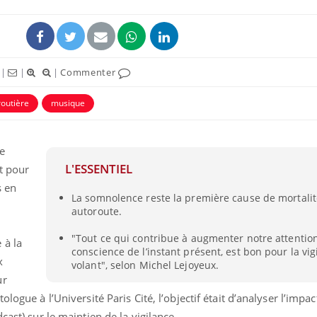
|
|
|
Commenter
routière
musique
e
L'ESSENTIEL
t pour
s en
La somnolence reste la première cause de mortalit
autoroute.
"Tout ce qui contribue à augmenter notre attention
 à la
conscience de l’instant présent, est bon pour la vi
x
volant", selon Michel Lejoyeux.
ur
logue à l’Université Paris Cité, l’objectif était d’analyser l’impa
cast) sur le maintien de la vigilance.