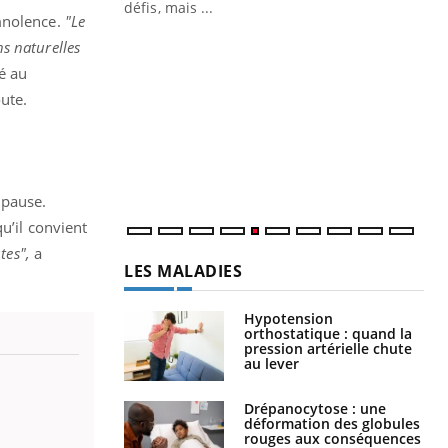
 air… Nos mains
défis, mais ...
omnolence.
"Le
Un
You
ns naturelles
fac
lé au
pr
ute.
Un 
mut
san
num
 pause.
u’il convient
tes",
a
LES MALADIES
Hypotension
orthostatique : quand la
pression artérielle chute
au lever
Drépanocytose : une
déformation des globules
rouges aux conséquences