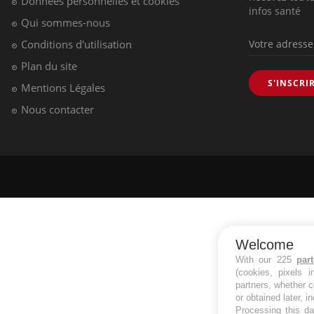
Données personnelles et cookies
infos santé
Qui sommes-nous
Conditions d'utilisation
Plan du site
S'INSCRI
Mentions Légales
Nous contacter
Welcome
With our 225
par
(cookies, pixels 
partners, whether c
or obtained later, i
Processing this da