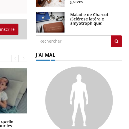
graves
Maladie de Charcot
(Sclérose latérale
amyotrophique)
'inscrire
J'AI MAL
Syndrome métabolique : quels sont
 quelle
les meilleurs exercices physiques ?
ur les