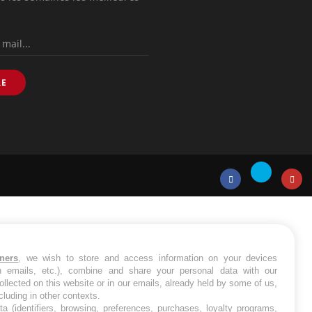
RE
Twitter
Facebook
Instagr
tners
, we wish to store and access information on your devices
in emails, etc.), combine and share your personal data with our
ollected on this website or in our emails, already held by some of us,
ncluding in other contexts.
ta (identifiers, browsing, preferences, purchases, loyalty programs,