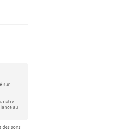
é sur
, notre
gilance au
ct des sons