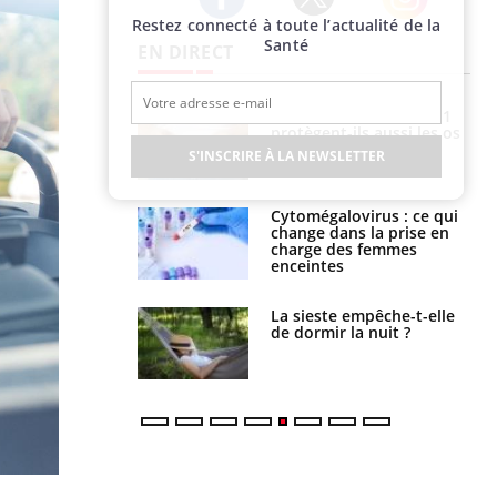
Restez connecté à toute l’actualité de la
Twitter
Facebook
Instagram
Santé
EN DIRECT
s connectés :
Les médicaments GLP-1
 le travail
protègent-ils aussi les os
 de plus en plus
?
S'INSCRIRE À LA NEWSLETTER
soirées
olorectal : une
Cytomégalovirus : ce qui
e simple aurait
change dans la prise en
la donne au Pays
charge des femmes
enceintes
unya, dengue,
La sieste empêche-t-elle
e : que se passe-
de dormir la nuit ?
s le sud de la