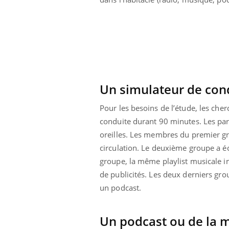
Un simulateur de con
Pour les besoins de l’étude, les ch
conduite durant 90 minutes. Les part
oreilles. Les membres du premier gr
circulation. Le deuxième groupe a é
groupe, la même playlist musicale im
de publicités. Les deux derniers gro
 Mains :
Carence en fer : comprendre pour
Ins
Youtube
You
un podcast.
Youtube
Youtube
prévenir
osa
aciles à aborder...
Fatigue, irritabilité, brouillard mental ou
En 2
Un podcast ou de la 
poser des
même alopécie… Les symptômes de la
rest