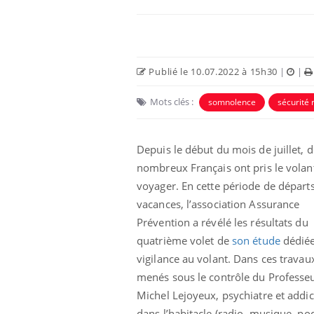
Publié le 10.07.2022 à 15h30
|
|
Mots clés :
somnolence
sécurité 
Depuis le début du mois de juillet, d
nombreux Français ont pris le volan
voyager. En cette période de départ
vacances, l’association Assurance
Prévention a révélé les résultats du
quatrième volet de
son étude
dédiée
vigilance au volant. Dans ces travau
menés sous le contrôle du Professe
Michel Lejoyeux, psychiatre et addicto
dans l’habitacle (radio, musique, pod