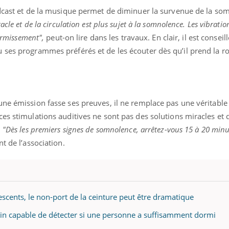
ients comme parfois chez les soignants.
soleil, activités en plein
odcast et de la musique permet de diminuer la survenue de la s
sont ...
cle et de la circulation est plus sujet à la somnolence. Les vibratio
dormissement",
peut-on lire dans les travaux. En clair, il est conseil
 ses programmes préférés et de les écouter dès qu’il prend la ro
une émission fasse ses preuves, il ne remplace pas une véritable
es stimulations auditives ne sont pas des solutions miracles et q
.
"Dès les premiers signes de somnolence, arrêtez-vous 15 à 20 minu
t de l’association.
lescents, le non-port de la ceinture peut être dramatique
guin capable de détecter si une personne a suffisamment dormi