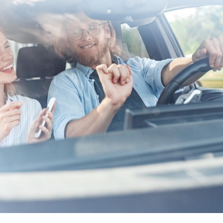
Mortalité infantile : un
Toujour
rapport s’interroge sur
comment
son taux élevé en France
empiète
sur nos 
Grossesse à risque : ce jus
Cancer c
naturel attire l'attention
stratégi
des chercheurs
changé 
basque
Comment oublier les
Chikung
écrans en vacances ?
West Nil
t-il dan
France ?