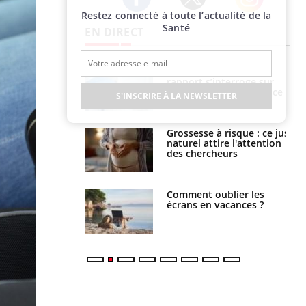
Restez connecté à toute l’actualité de la
Twitter
Facebook
Instagram
Santé
EN DIRECT
e métabolique :
Mortalité infantile : un
nt les meilleurs
rapport s’interroge sur
s physiques ?
son taux élevé en France
S'INSCRIRE À LA NEWSLETTER
 éviter une otite
Grossesse à risque : ce jus
 les vacances ?
naturel attire l'attention
des chercheurs
us : un cas
Comment oublier les
chez un touriste
écrans en vacances ?
ce