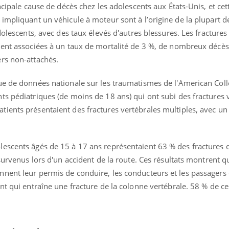
teur reçoivent Régis Blugeon, DRH et
comment protéger vos ma
ncipale cause de décès chez les adolescents aux États-Unis, et cet
cteur ...
et éviter les ...
impliquant un véhicule à moteur sont à l’origine de la plupart d
dolescents, avec des taux élevés d'autres blessures. Les fractures
ment associées à un taux de mortalité de 3 %, de nombreux décè
rs non-attachés.
ue de données nationale sur les traumatismes de l'American Coll
ts pédiatriques (de moins de 18 ans) qui ont subi des fractures 
ients présentaient des fractures vertébrales multiples, avec un 
escents âgés de 15 à 17 ans représentaient 63 % des fractures 
 survenus lors d'un accident de la route. Ces résultats montrent q
nent leur permis de conduire, les conducteurs et les passagers 
nt qui entraîne une fracture de la colonne vertébrale. 58 % de ce