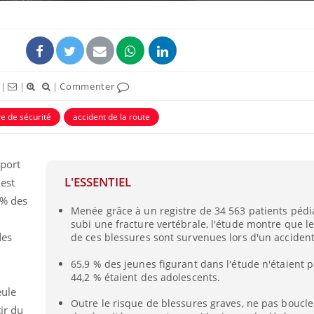
|
|
|
Commenter
re de sécurité
accident de la route
port
L'ESSENTIEL
 est
 % des
Menée grâce à un registre de 34 563 patients pédi
subi une fracture vertébrale, l'étude montre que le
des
de ces blessures sont survenues lors d'un accident
65,9 % des jeunes figurant dans l'étude n'étaient p
44,2 % étaient des adolescents.
eule
Outre le risque de blessures graves, ne pas boucle
ir du