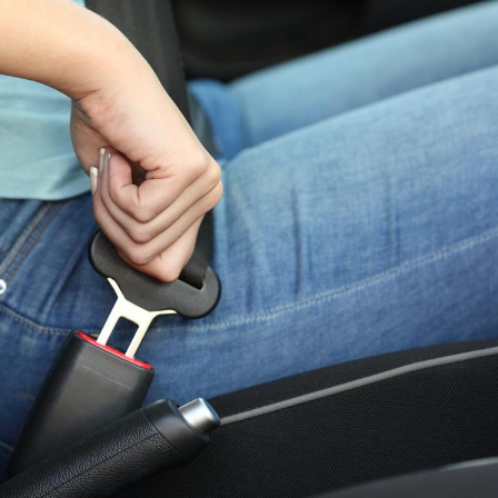
Syndrom
quels so
exercice
Comment
pendant
Hantavir
détecté 
en Fran