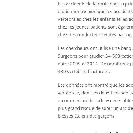
ère de bilan de
Doc
épisode, une ...
Les accidents de la route sont la pri
« jumeau
dire
étude montre bien que les accidents 
vertébrales chez les enfants et les a
chez les jeunes patients sont égale
chez des conducteurs et des passage
Les chercheurs ont utilisé une banq
Surgeons pour étudier 34 563 patien
entre 2009 et 2014. De nombreux pat
430 vertèbres fracturées.
Les données ont montré que les adol
vertébrale, dont les deux tiers sont
au moment où les adolescents obtien
plus grand risque de subir un accide
blessés étaient des garçons.