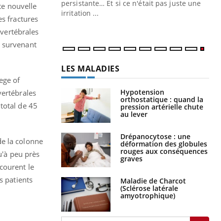
ins au quotidien
persistante… Et si ce n'était pas juste une
te nouvelle
irritation ...
es fractures
 vertébrales
s survenant
LES MALADIES
ege of
Hypotension
vertébrales
orthostatique : quand la
total de 45
pression artérielle chute
au lever
Drépanocytose : une
de la colonne
déformation des globules
rouges aux conséquences
u'à peu près
graves
courent le
s patients
Maladie de Charcot
(Sclérose latérale
amyotrophique)