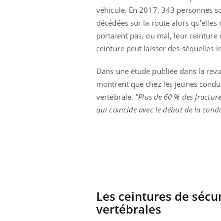
véhicule. En 2017, 343 personnes s
décédées sur la route alors qu’elles 
portaient pas, ou mal, leur ceinture d
ceinture peut laisser des séquelles 
Dans une étude publiée dans la rev
montrent que chez les jeunes conduct
vertébrale.
"Plus de 60 % des fracture
qui coïncide avec le début de la condu
Youtube
ue » pour
COUP DE FOOD sur le diabète
Qua
Youtube
You
médecine
êtr
Les ceintures de sécur
Coup de food sur le diabète, c'est votre
"Les
nouveau rendez-vous culinaire qui
vertébrales
 groupe
qual
bouscule les idées reçues ! Dans cet