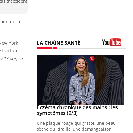
cas d'accident
-port de la
LA CHAÎNE SANTÉ
 New York
 fracture
Youtube
à 17 ans, ce
 mains : au
Eczéma chronique des mains : les
Youtube
be
Youtube
symptômes (2/3)
ès Zaraa,
Une plaque rouge qui gratte, une peau
us explique
sèche qui tiraille, une démangeaison