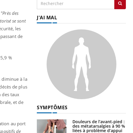
.
"Près des
J'AI MAL
torisé se sont
curité, les
 passant de
65,9 %
s diminue à la
 décès de plus
à des taux
brale, et de
SYMPTÔMES
Douleurs de l’avant-pied :
ation au port
des métatarsalgies à 90 %
liées à problème d’appui
positifs de