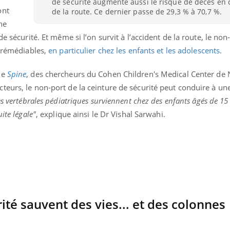
de sécurité augmente aussi le risque de décès en 
ont
de la route. Ce dernier passe de 29,3 % à 70,7 %.
ne
e sécurité. Et même si l’on survit à l’accident de la route, le non
irrémédiables,
en particulier chez les enfants et les adolescents
.
ue
Spine
, des chercheurs du Cohen Children's Medical Center de
eurs, le non-port de la ceinture de sécurité peut conduire à une
s vertébrales pédiatriques surviennent chez des enfants âgés de 15 
ite légale"
, explique ainsi le Dr Vishal Sarwahi.
nd l’entreprise mise sur le bien
Eczéma chronique des
tube
Youtube
Youtube
Youtu
e global
quotidien (3/3)
ité sauvent des vies... et des colonnes
 rendez-vous de la santé et de la
Dans cette vidéo, le Dr In
ité de vie au travail" de Pourquoi
dermatologue à Paris, vo