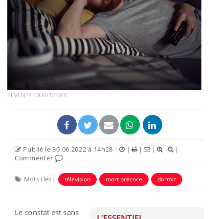
SEVENTYFOUR/ISTOCK
Publié le 30.06.2022 à 14h28
|
|
|
|
|
Commenter
Mots clés :
télévision
mort précoce
dormir
Le constat est sans
L'ESSENTIEL