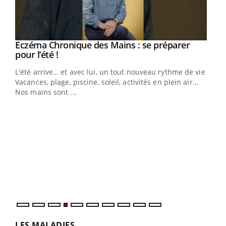
Eczéma Chronique des Mains : se préparer
Youtube
Youtube
pour l’été !
L'été arrive… et avec lui, un tout nouveau rythme de vie !
Vacances, plage, piscine, soleil, activités en plein air…
Nos mains sont ...
Dia
You
Le 
pers
ques
LES MALADIES