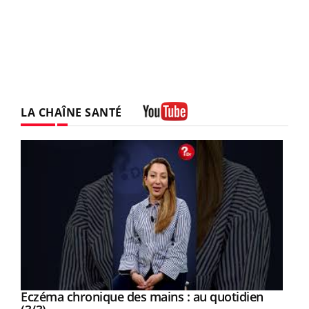
LA CHAÎNE SANTÉ
Youtube
Youtube
al
Eczéma chronique des mains : au quotidien
Youtube