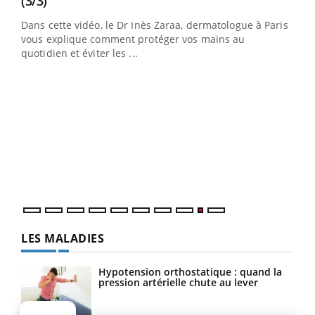
Youtube
(3/3)
au
Dans cette vidéo, le Dr Inès Zaraa, dermatologue à Paris,
,
vous explique comment protéger vos mains au
quotidien et éviter les ...
Ecz
You
(2/3
Une 
une 
une i
LES MALADIES
Hypotension orthostatique : quand la
pression artérielle chute au lever