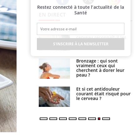
Restez connecté à toute l’actualité de la
Twitter
Facebook
Instagram
Santé
EN DIRECT
 : pourquoi le
Comment savoir si une
reconnaît-il les
psychothérapie est
 autrement ?
efficace ?
S'INSCRIRE À LA NEWSLETTER
 : qui sont
Un environnement
t ceux qui
instable durant l’enfance
t à dorer leur
peut-il impacter la santé
mentale ?
t antidouleur
Douleurs abdominales,
était risqué pour
nausées : comment
au ?
traiter ?