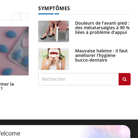
SYMPTÔMES
Douleurs de l’avant-pied :
des métatarsalgies à 90 %
liées à problème d’appui
Mauvaise haleine : il faut
améliorer l’hygiène
bucco-dentaire
Pourquoi manger moins de
einer la
protéines pourrait finalement être
 ?
bénéfique
elcome
ER