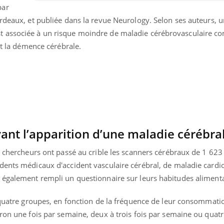
par
rdeaux, et publiée dans la revue Neurology. Selon ses auteurs, 
t associée à un risque moindre de maladie cérébrovasculaire 
et la démence cérébrale.
vant l’apparition d’une maladie cérébra
es chercheurs ont passé au crible les scanners cérébraux de 1 62
dents médicaux d'accident vasculaire cérébral, de maladie cardi
 également rempli un questionnaire sur leurs habitudes alimenta
« jumeau numérique » pour
COUP DE FOOD sur le
tube
Youtube
iliter l’accès à la médecine
Youtube
Coup de food sur le diabèt
ventive
n quatre groupes, en fonction de la fréquence de leur consommat
nouveau rendez-vous culi
ron une fois par semaine, deux à trois fois par semaine ou quatr
établissement lié à un groupe
bouscule les idées reçues