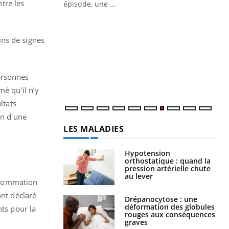
tre les
Quand l’entreprise mise sur le bien
Ec
Youtube
You
Youtube
être global
quo
ins de signes
"Les rendez-vous de la santé et de la
Dan
qualité de vie au travail" de Pourquoi
der
Docteur reçoivent Régis Blugeon, DRH et
com
ersonnes
directeur ...
et é
mé qu’il n’y
ltats
on d'une
LES MALADIES
Hypotension
orthostatique : quand la
pression artérielle chute
au lever
onsommation
ont déclaré
Drépanocytose : une
déformation des globules
nts pour la
rouges aux conséquences
graves