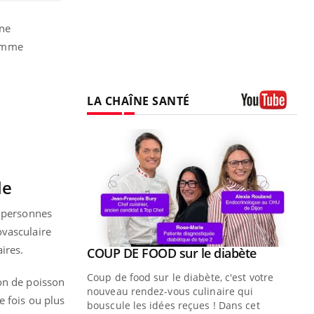
une
comme
LA CHAÎNE SANTÉ
Youtube
le
3 personnes
ovasculaire
ires.
Youtube
 diabète
e, c'est votre
ion de poisson
naire qui
e fois ou plus
 ! Dans cet