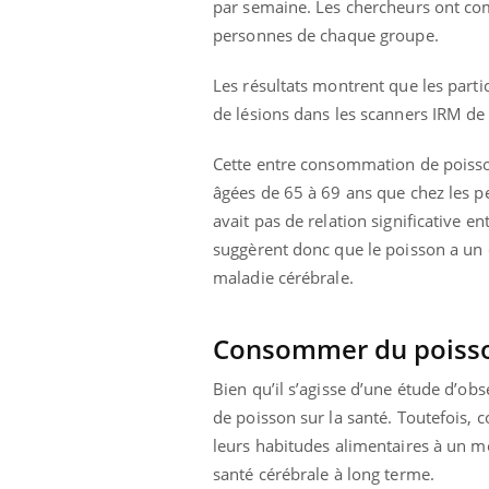
par semaine. Les chercheurs ont co
mut
air… Nos mains
défis, mais ...
sant
personnes de chaque groupe.
num
Les résultats montrent que les part
de lésions dans les scanners IRM d
Cette entre consommation de poisson
âgées de 65 à 69 ans que chez les pe
avait pas de relation significative e
suggèrent donc que le poisson a un e
maladie cérébrale.
Consommer du poisso
Bien qu’il s’agisse d’une étude d’ob
de poisson sur la santé. Toutefois, 
leurs habitudes alimentaires à un mo
santé cérébrale à long terme.