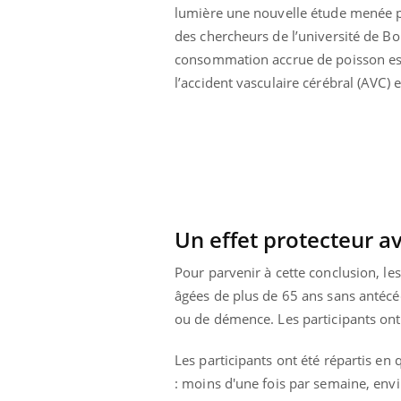
lumière une nouvelle étude menée 
des chercheurs de l’université de Bo
consommation accrue de poisson es
l’accident vasculaire cérébral (AVC) 
Un effet protecteur a
Pour parvenir à cette conclusion, l
âgées de plus de 65 ans sans antécé
ou de démence. Les participants ont
Youtube
 Mains : se
Diabète & Ramadan 2026
Un 
Youtube
You
outube
fac
Le Ramadan approche, et, pour de
pré
Les participants ont été répartis e
un tout nouveau
nombreuses personnes atteintes de
: moins d'une fois par semaine, envi
Un 
lage, piscine,
diabète, c'est une période de questions, de