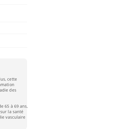
us, cette
ommation
ladie des
de 65 à 69 ans,
sur la santé
die vasculaire