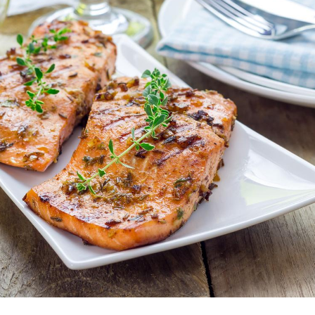
Insuffisance cardiaque :
Autisme
comment mieux la
cerveau 
prévenir
visages
Le décalage des horaires
Bronzage
d'été : quel impact sur le
vraimen
sommeil ?
cherchen
peau ?
Grossesse : ces polluants
Et si ce
pourraient influencer le
courant 
poids des enfants
le cerve