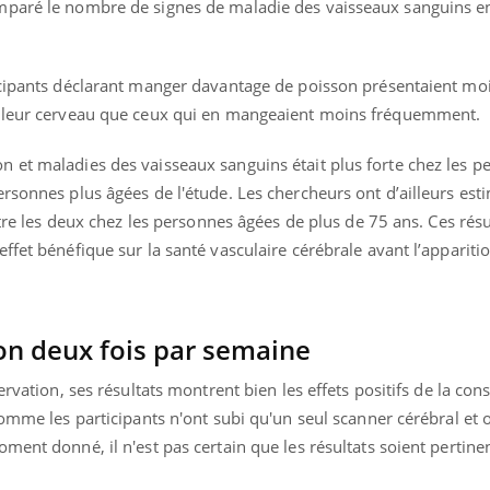
mparé le nombre de signes de maladie des vaisseaux sanguins en
ualiste innove en matière de bilan de
épisode, une ...
é : l'utilisation d'un « jumeau
érique » permet ...
icipants déclarant manger davantage de poisson présentaient mo
e leur cerveau que ceux qui en mangeaient moins fréquemment.
 et maladies des vaisseaux sanguins était plus forte chez les p
rsonnes plus âgées de l'étude. Les chercheurs ont d’ailleurs esti
ntre les deux chez les personnes âgées de plus de 75 ans. Ces résu
ffet bénéfique sur la santé vasculaire cérébrale avant l’appariti
n deux fois par semaine
servation, ses résultats montrent bien les effets positifs de la c
comme les participants n'ont subi qu'un seul scanner cérébral et 
ment donné, il n'est pas certain que les résultats soient pertine