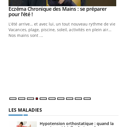
Eczéma Chronique des Mains : se préparer
Youtube
Youtube
pour l’été !
L'été arrive… et avec lui, un tout nouveau rythme de vie !
Vacances, plage, piscine, soleil, activités en plein air…
Nos mains sont ...
Dia
You
Le 
pers
ques
LES MALADIES
Hypotension orthostatique : quand la