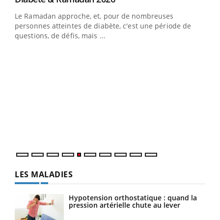
LA CHAÎNE SANTÉ
Youtube