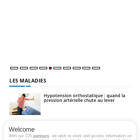
Un 
You
à l
Un é
mati
numé
LES MALADIES
Hypotension orthostatique : quand la
pression artérielle chute au lever
Drépanocytose : une déformation des
globules rouges aux conséquences
Welcome
graves
With our 225
partners
, we wish to store and access information on