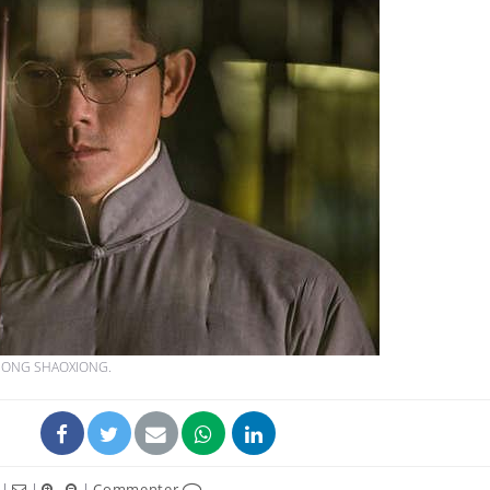
Pourquoi votre ventre
gâche-t-il les premiers
jours de vos vacances ?
Fortes chaleurs :
pourquoi le risque de
noyade grimpe-t-il ?
Le Viagra pourrait-il
freiner la propagation du
cancer ?
 ZHONG SHAOXIONG.
|
|
|
Commenter