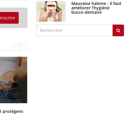
Mauvaise haleine : il faut
améliorer l’hygiène
bucco-dentaire
'inscrire
Cytomégalovirus : ce qui change
1 protègent-
dans la prise en charge des femmes
enceintes