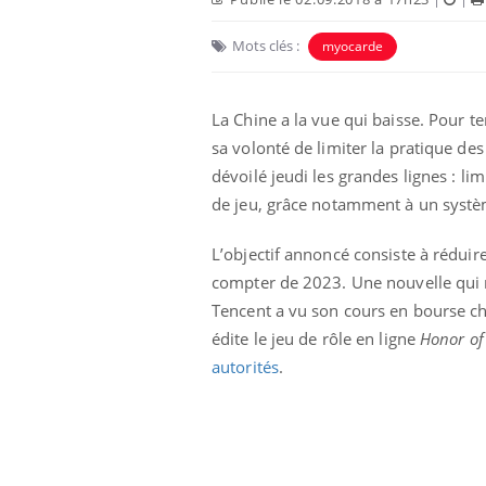
Mots clés :
myocarde
Carence en fer : comprendre pour
Youtube
Youtube
prévenir
La Chine a la vue qui baisse. Pour te
Fatigue, irritabilité, brouillard mental ou
même alopécie… Les symptômes de la
sa volonté de limiter la pratique des
carence en fer sont multiples ce qui la rend
dévoilé jeudi les grandes lignes : li
...
 Mains :
Ins
de jeu, grâce notamment à un systèm
You
Youtube
osa
L’objectif annoncé consiste à réduir
aciles à aborder...
En 2
compter de 2023. Une nouvelle qui n’
poser des
rest
'un proche c'est
pat
Tencent a vu son cours en bourse chut
édite le jeu de rôle en ligne
Honor of
autorités
.