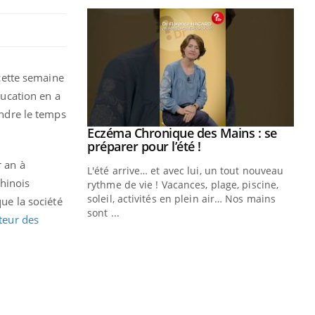
 cette semaine
ducation en a
indre le temps
Youtube
Eczéma Chronique des Mains : se
Diabète & Ramadan 2026
Youtube
Youtube
Youtube
préparer pour l’été !
Le Ramadan approche, et, pour de
r an à
L'été arrive… et avec lui, un tout nouveau
nombreuses personnes atteintes de
chinois
rythme de vie ! Vacances, plage, piscine,
diabète, c'est une période de questions, de
soleil, activités en plein air… Nos mains
défis, mais ...
que la société
sont ...
teur des
Un
You
fac
pr
Un 
mut
san