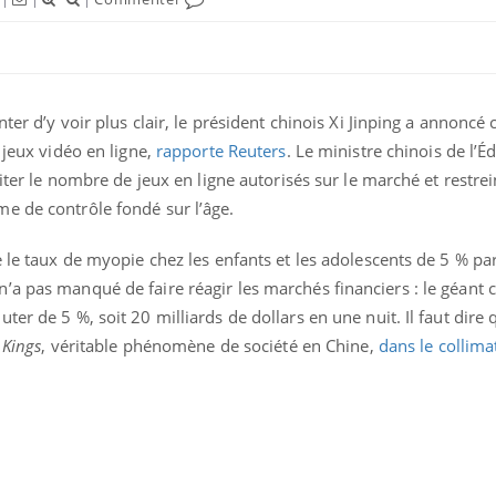
nter d’y voir plus clair, le président chinois Xi Jinping a annoncé
 jeux vidéo en ligne,
rapporte Reuters
. Le ministre chinois de l’É
miter le nombre de jeux en ligne autorisés sur le marché et restre
uline & Charge mentale : et si on
e de contrôle fondé sur l’âge.
tube
Youtube
it en parler??
e le taux de myopie chez les enfants et les adolescents de 5 % pa
026, l'insuline dans le diabète de type 2
a pas manqué de faire réagir les marchés financiers : le géant 
e entourée d'idées reçues chez les
ients comme parfois chez les soignants.
er de 5 %, soit 20 milliards de dollars en une nuit. Il faut dire 
 Kings
, véritable phénomène de société en Chine,
dans le collima