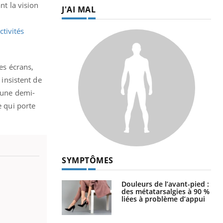
nt la vision
J'AI MAL
tivités
es écrans,
 insistent de
à une demi-
e qui porte
SYMPTÔMES
Douleurs de l’avant-pied :
des métatarsalgies à 90 %
liées à problème d’appui