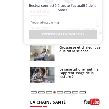
Restez connecté à toute l’actualité de la
Twitter
Facebook
Instagram
Santé
EN DIRECT
Pourquoi manger moins
Mordue par une tique en
de protéines pourrait
vacances, elle reste dans
finalement être bénéfique
le coma pendant 42 jours
S'INSCRIRE À LA NEWSLETTER
Grossesse et chaleur : ce
Mordue par un
que dit la science
barracuda, une petite fille
secourue grâce à un
réflexe essentiel
Le smartphone nuit-il à
Légionellose en Suisse :
l'apprentissage de la
quelle est l’origine de la
lecture ?
contamination ?
LA CHAÎNE SANTÉ
Youtube