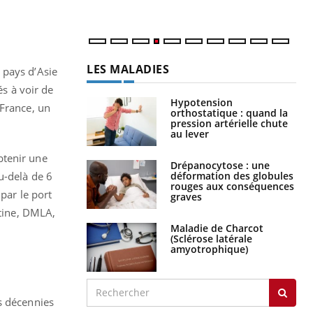
num
LES MALADIES
 pays d’Asie
és à voir de
Hypotension
 France, un
orthostatique : quand la
pression artérielle chute
au lever
btenir une
Drépanocytose : une
déformation des globules
u-delà de 6
rouges aux conséquences
par le port
graves
étine, DMLA,
Maladie de Charcot
(Sclérose latérale
amyotrophique)
s décennies