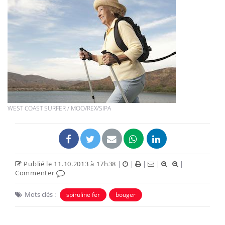
WEST COAST SURFER / MOO/REX/SIPA
Publié le 11.10.2013 à 17h38
|
|
|
|
|
Commenter
Mots clés :
spiruline fer
bouger