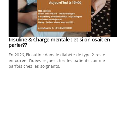
Youtube
Insuline & Charge mentale : et si on osait en
Youtube
Youtube
parler??
En 2026, l'insuline dans le diabète de type 2 reste
entourée d'idées reçues chez les patients comme
parfois chez les soignants.
Ecz
You
pour
L'ét
Vaca
Nos 