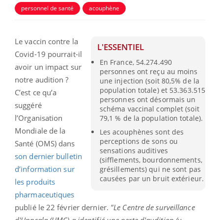
personnel de santé
acouphène
Le vaccin contre la
L'ESSENTIEL
Covid-19 pourrait-il
En France, 54.274.490
avoir un impact sur
personnes ont reçu au moins
notre audition ?
une injection (soit 80,5% de la
population totale) et 53.363.515
C’est ce qu’a
personnes ont désormais un
suggéré
schéma vaccinal complet (soit
l’Organisation
79,1 % de la population totale).
Mondiale de la
Les acouphènes sont des
perceptions de sons ou
Santé (OMS) dans
sensations auditives
son dernier bulletin
(sifflements, bourdonnements,
d’information sur
grésillements) qui ne sont pas
causées par un bruit extérieur.
les produits
pharmaceutiques
publié le 22 février dernier.
"Le Centre de surveillance
d'Uppsala (UMC) a identifié une perte d'audition (y