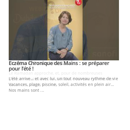
Youtube
Eczéma Chronique des Mains : se préparer
Diabète & Ramadan 2026
Youtube
Youtube
Youtube
pour l’été !
Le Ramadan approche, et, pour de nombreuses
L'été arrive… et avec lui, un tout nouveau rythme de vie !
personnes atteintes de diabète, c'est une période de
Vacances, plage, piscine, soleil, activités en plein air…
questions, de défis, mais ...
Nos mains sont ...
Un 
You
à l
Un é